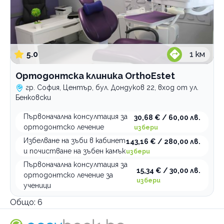
5.0
1
км
Ортодонтска клиника OrthoEstet
гр. София, Център, бул. Дондуков 22, вход от ул.
Бенковски
Първоначална консултация за
30,68 € / 60,00 лв.
ортодонтско лечение
избери
Избелване на зъби в кабинет
143,16 € / 280,00 лв.
и почистване на зъбен камък
избери
Първоначална консултация за
15,34 € / 30,00 лв.
ортодонтско лечение за
избери
ученици
Общо:
6