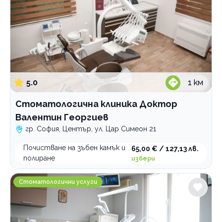
5.0
1
км
Стоматологична клиника Доктор
Валентин Георгиев
гр. София, Център, ул. Цар Симеон 21
Почистване на зъбен камък и
65,00 € / 127,13 лв.
полиране
избери
Д-р Милен Ильов - Дентално студио
Стоматологични услуги