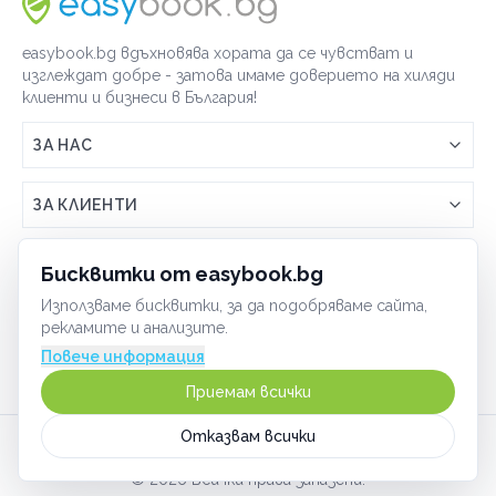
easybook.bg вдъхновява хората да се чувстват и
изглеждат добре - затова имаме доверието на хиляди
клиенти и бизнеси в България!
ЗА НАС
Връзка с easybook.bg
ЗА КЛИЕНТИ
Как работи easybook
Общи условия
ЗА ТЪРГОВЦИ
Бисквитки от easybook.bg
Често задавани въпроси
Условия за ползване
Използваме бисквитки, за да подобряваме сайта,
Включи бизнеса си
ОБЩИ
рекламите и анализите.
GDPR политика
Управлявай ефективно с easybook
Повече информация
Бисквитки
Сигурност
Приемам всички
Начин на плащане
Отказвам всички
Карта на сайта
©
2026
Всички права запазени.