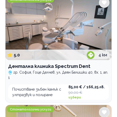
Интравенозни терапии
Логопедични услуги
Имплантолог
Холистична и алтернативна медицина
Лаборатории
Медицински услуги
5.0
4
км
Рехабилитация
Дентална клиника Spectrum Dent
Стоматологични услуги
гр. София, Гоце Делчев, ул. Деян Белишки 40, вх. 1, ап.
1
По домовете
85,00 € / 166,25 лв.
Почистване зъбен камък с
90,00 €
ултразвук и полиране
избери
Стоматологична клиника Dental Design София
Стоматологични услуги