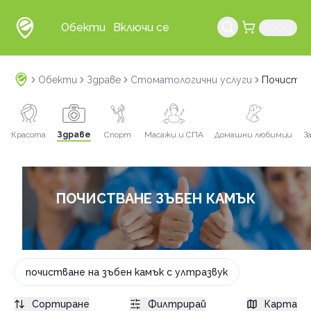
Обекти
Включи се
Вход
Обекти
Здраве
Стоматологични услуги
Почиства
Красота
Здраве
Спорт
Масажи и СПА
Домашни любимци
З
ПОЧИСТВАНЕ ЗЪБЕН КАМЪК
почистване на зъбен камък с ултразвук
Сортиране
Филтрирай
Карта