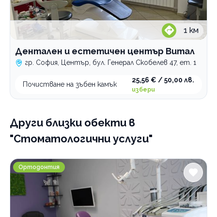
1
км
Дентален и естетичен център Витал
гр. София, Център, бул. Генерал Скобелев 47, ет. 1
25,56 € / 50,00 лв.
Почистване на зъбен камък
избери
Други близки обекти
в
"Стоматологични услуги"
Ортодонтска клиника OrthoEstet
Ортодонтия