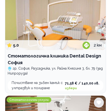
5.0
2
км
Стоматологична клиника Dental Design
София
гр. София, Разсадника, ул. Райна Княгиня 3, бл. 79 (зад
Нипроруда)
Почистване на зъбен камък с
71,58 € / 140,00 лв.
ултразвук и полиране
избери
Стоматологична клиника Доктор Валентин Георги
Стоматологични услуги