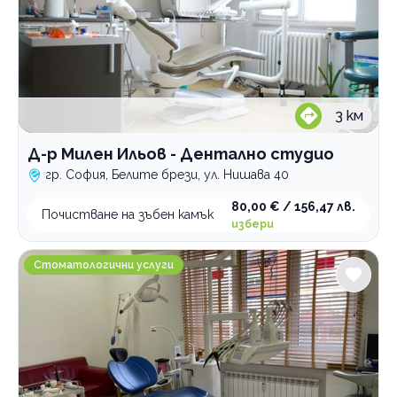
3
км
Д-р Милен Ильов - Дентално студио
гр. София, Белите брези, ул. Нишава 40
80,00 € / 156,47 лв.
Почистване на зъбен камък
избери
Дентален и естетичен център Витал
Стоматологични услуги