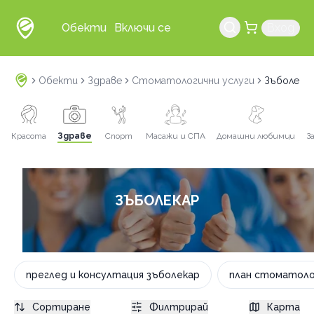
Обекти
Включи се
Вход
Обекти
Здраве
Стоматологични услуги
Зъболека
Красота
Здраве
Спорт
Масажи и СПА
Домашни любимци
З
ЗЪБОЛЕКАР
преглед и консултация зъболекар
план стоматоло
Сортиране
Филтрирай
Карта