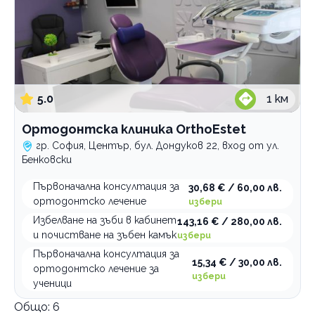
5.0
1
км
Ортодонтска клиника OrthoEstet
гр. София, Център, бул. Дондуков 22, вход от ул.
Бенковски
Първоначална консултация за
30,68 € / 60,00 лв.
ортодонтско лечение
избери
Избелване на зъби в кабинет
143,16 € / 280,00 лв.
и почистване на зъбен камък
избери
Първоначална консултация за
15,34 € / 30,00 лв.
ортодонтско лечение за
избери
ученици
Общо:
6