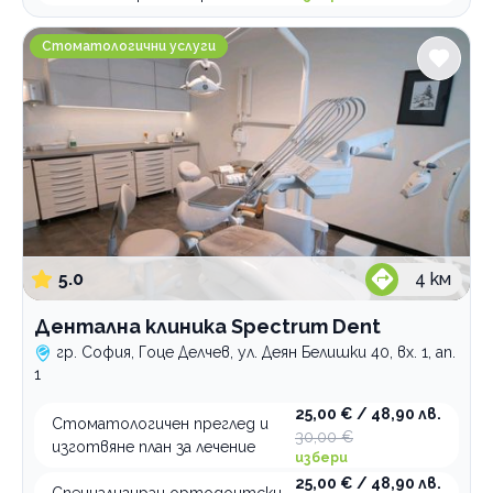
Категории
коронка на зъб
Дентална клиника Spectrum Dent
фасети
Психология и психотерапия
Стоматологични услуги
Ортодонтия
Грижи за възрастни хора
Интравенозни терапии
Логопедични услуги
Имплантолог
Холистична и алтернативна медицина
5.0
4
км
Лаборатории
Дентална клиника Spectrum Dent
Медицински услуги
гр. София, Гоце Делчев, ул. Деян Белишки 40, вх. 1, ап.
Рехабилитация
1
Стоматологични услуги
25,00 € / 48,90 лв.
Стоматологичен преглед и
30,00 €
изготвяне план за лечение
По домовете
избери
25,00 € / 48,90 лв.
Специализиран ортодонтски