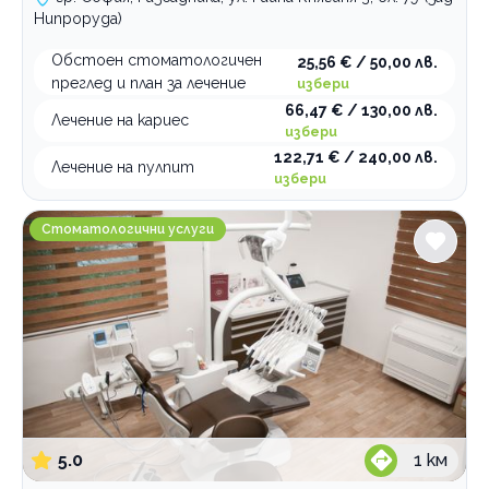
Нипроруда)
Обстоен стоматологичен
25,56 € / 50,00 лв.
преглед и план за лечение
избери
66,47 € / 130,00 лв.
Лечение на кариес
избери
122,71 € / 240,00 лв.
Лечение на пулпит
избери
Стоматологична клиника Доктор Валентин Георги
Стоматологични услуги
5.0
1
км