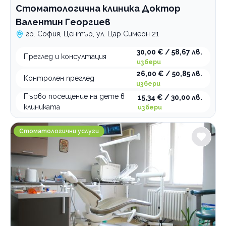
Стоматологична клиника Доктор
Валентин Георгиев
гр. София, Център, ул. Цар Симеон 21
30,00 € / 58,67 лв.
Преглед и консултация
избери
26,00 € / 50,85 лв.
Контролен преглед
избери
Първо посещение на дете в
15,34 € / 30,00 лв.
клиниката
избери
Д-р Милен Ильов - Дентално студио
Стоматологични услуги