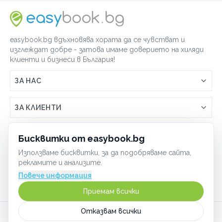
easybook.bg вдъхновява хората да се чувстват и
изглеждат добре - затова имаме доверието на хиляди
клиенти и бизнеси в България!
ЗА НАС
Връзка с easybook.bg
ЗА КЛИЕНТИ
Как работи easybook
Общи условия
ЗА ТЪРГОВЦИ
Бисквитки от easybook.bg
Често задавани въпроси
Условия за ползване
Използваме бисквитки, за да подобряваме сайта,
Включи бизнеса си
ОБЩИ
рекламите и анализите.
GDPR политика
Управлявай ефективно с easybook
Повече информация
Бисквитки
Сигурност
Приемам всички
Начин на плащане
Отказвам всички
Карта на сайта