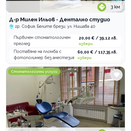
3
км
Д-р Милен Ильов - Дентално студио
гр. София, Белите брези, ул. Нишава 40
Първичен стоматологичен
20,00 € / 39,12 лв.
преглед
избери
Поставяне на пломба с
60,00 € / 117,35 лв.
фотополимер без анестезия
избери
Дентален и естетичен център Витал
Стоматологични услуги