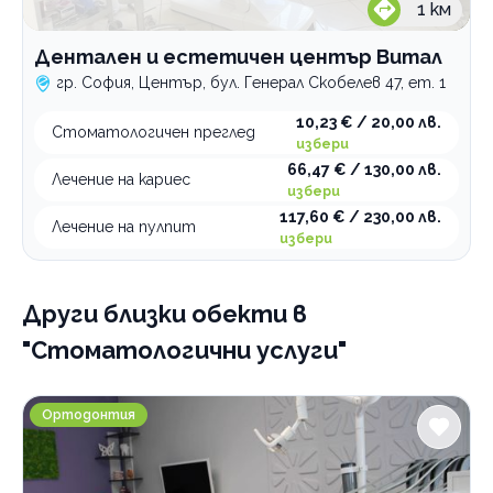
1
км
Дентален и естетичен център Витал
гр. София, Център, бул. Генерал Скобелев 47, ет. 1
10,23 € / 20,00 лв.
Стоматологичен преглед
избери
66,47 € / 130,00 лв.
Лечение на кариес
избери
117,60 € / 230,00 лв.
Лечение на пулпит
избери
Други близки обекти
в
"Стоматологични услуги"
Ортодонтска клиника OrthoEstet
Ортодонтия