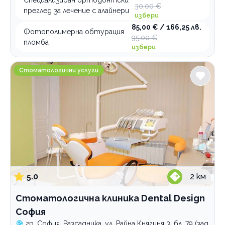
30,00 €
преглед за лечение с алайнери
избери
85,00 € / 166,25 лв.
Фотополимерна обтурация
95,00 €
пломба
избери
Стоматологична клиника Dental Design София
Стоматологични услуги
5.0
2
км
Стоматологична клиника Dental Design
София
гр. София, Разсадника, ул. Райна Княгиня 3, бл. 79 (зад