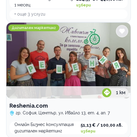
1 месец
избери
+ още
3
услуги
Reshenia.com
Дигитален маркетинг
1
км
Reshenia.com
гр. София, Център, ул. Ивайло 13, ет. 4, ап. 7
Онлайн Бизнес консултация
51,13 € / 100,00 лв.
дигитален маркетинг
избери