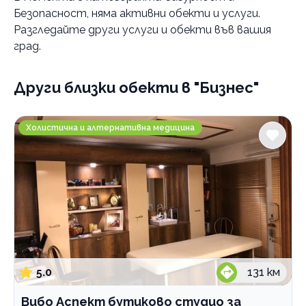
Безопасност
, няма активни обекти и услуги.
Категории
Разгледайте други услуги и обекти във вашия
Дигитален маркетинг
град.
Нотариуси и нотариуални услуги
Други близки обекти
в "Бизнес"
Адвокатски услуги
Счетоводство
Вибо Аспект бутиково студио за здравословен жи
Холистична и алтернативна медицина
Преводи и легализация на документи
Печат, предпечат, довършителни дейности
Проектиране и дизайн
Професионални дезинфекциращи препарати
Зали за събития
Професионални консултации
5.0
131
км
По домовете
Вибо Аспект бутиково студио за