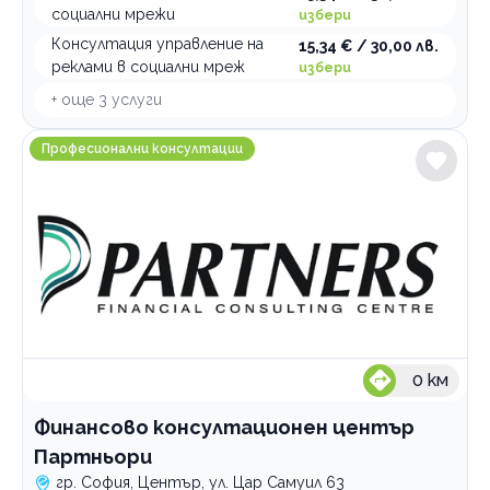
социални мрежи
избери
Консултация управление на
15,34 € / 30,00 лв.
реклами в социални мреж
избери
+ още
3
услуги
Финансово консултационен център Партньори
Професионални консултации
0
км
Финансово консултационен център
Партньори
гр. София, Център, ул. Цар Самуил 63