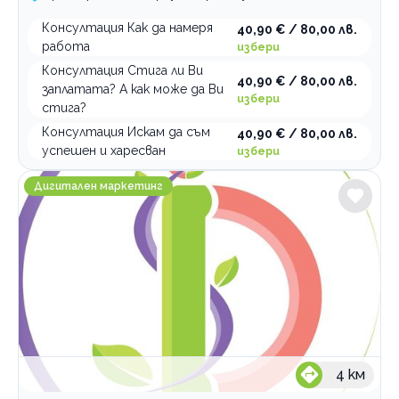
Консултация Как да намеря
40,90 € / 80,00 лв.
работа
избери
Консултация Стига ли Ви
40,90 € / 80,00 лв.
заплатата? А как може да Ви
избери
стига?
Консултация Искам да съм
40,90 € / 80,00 лв.
успешен и харесван
избери
Ivys Design
Дигитален маркетинг
4
км