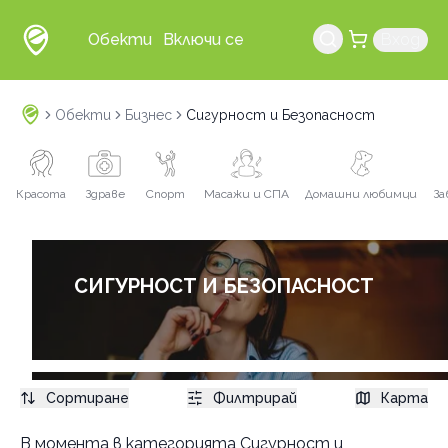
Обекти
Включи се
Вход
Обекти
Бизнес
Сигурност и Безопасност
Красота
Здраве
Спорт
Масажи и СПА
Домашни любимци
За
СИГУРНОСТ И БЕЗОПАСНОСТ
Сортиране
Филтрирай
Карта
Услуги
В момента в
категорията Сигурност и