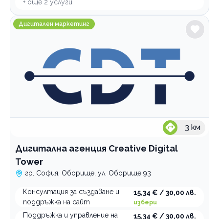
+ още
2
услуги
Дигитална агенция Creative Digital Tower
Дигитален маркетинг
3
км
Дигитална агенция Creative Digital
Tower
гр. София, Оборище, ул. Оборище 93
Консултация за създаване и
15,34 € / 30,00 лв.
поддръжка на сайт
избери
Поддръжка и управление на
15,34 € / 30,00 лв.