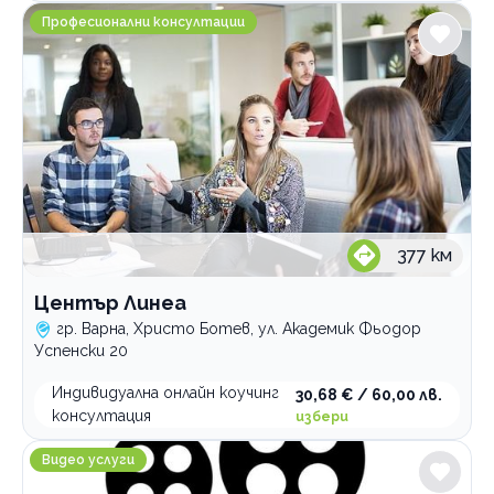
Център Линеа
Професионални консултации
377
км
Център Линеа
гр. Варна, Христо Ботев, ул. Академик Фьодор
Успенски 20
Индивидуална онлайн коучинг
30,68 € / 60,00 лв.
консултация
избери
Дв Арт Видеография
Видео услуги