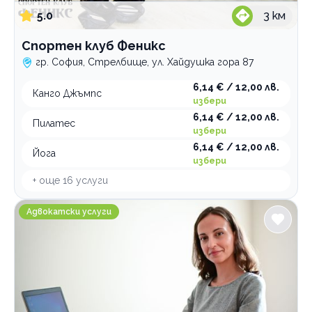
5.0
3
км
Спортен клуб Феникс
гр. София, Стрелбище, ул. Хайдушка гора 87
6,14 € / 12,00 лв.
Канго Джъмпс
избери
6,14 € / 12,00 лв.
Пилатес
избери
6,14 € / 12,00 лв.
Йога
избери
+ още
16
услуги
Адвокатско дружество Дилова и партньори
Адвокатски услуги