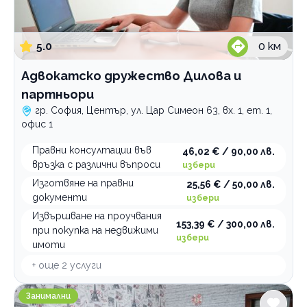
5.0
0
км
Адвокатско дружество Дилова и
партньори
гр. София, Център, ул. Цар Симеон 63, вх. 1, ет. 1,
офис 1
Правни консултации във
46,02 € / 90,00 лв.
връзка с различни въпроси
избери
Изготвяне на правни
25,56 € / 50,00 лв.
документи
избери
Извършване на проучвания
153,39 € / 300,00 лв.
при покупка на недвижими
избери
имоти
+ още
2
услуги
Занималня образователен център ИНТЕРАКАДЕМИ
Занимални