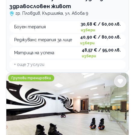
здравословен живот
гр. Пловдив, Кършияка, ул. Абоба 9
30,68 € / 60,00 лв.
Боуен терапия
избери
40,90 € / 80,00 лв.
Реджуванс терапия за лице
избери
48,57 € / 95,00 лв.
Матрица на успеха
избери
+ още
7
услуги
Спортен клуб Феникс
Групови тренировки