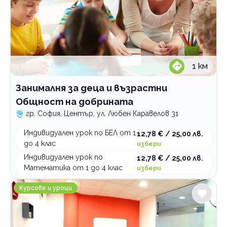
1
км
Занималня за деца и възрастни
Общност на добрината
гр. София, Център, ул. Любен Каравелов 31
Индивидуален урок по БЕЛ от 1
12,78 € / 25,00 лв.
до 4 клас
избери
Индивидуален урок по
12,78 € / 25,00 лв.
Математика от 1 до 4 клас
избери
NexXo Academy Индивидуално обучение по математ
Курсове и уроци