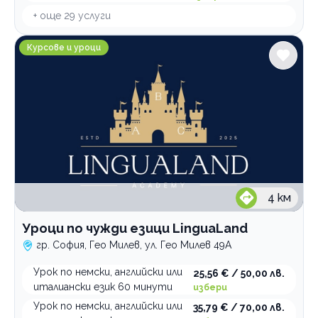
+ още
29
услуги
Уроци по чужди езици LinguaLand
Курсове и уроци
4
км
Уроци по чужди езици LinguaLand
гр. София, Гео Милев, ул. Гео Милев 49А
Урок по немски, английски или
25,56 € / 50,00 лв.
италиански език 60 минути
избери
Урок по немски, английски или
35,79 € / 70,00 лв.