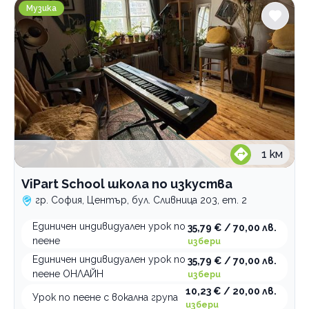
ViPart School школа по изкуства
Музика
1
км
ViPart School школа по изкуства
гр. София, Център, бул. Сливница 203, ет. 2
Единичен индивидуален урок по
35,79 € / 70,00 лв.
пеене
избери
Единичен индивидуален урок по
35,79 € / 70,00 лв.
пеене ОНЛАЙН
избери
10,23 € / 20,00 лв.
Урок по пеене с вокална група
избери