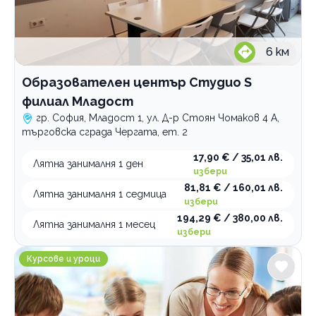
6
км
Образователен център Студио S
филиал Младост
гр. София, Младост 1, ул. Д-р Стоян Чомаков 4 А,
търговска сграда Чергата, ет. 2
17,90 € / 35,01 лв.
Лятна занималня 1 ден
избери
81,81 € / 160,01 лв.
Лятна занималня 1 седмица
избери
194,29 € / 380,00 лв.
Лятна занималня 1 месец
избери
Занималня за деца и възрастни Общност на добрин
Курсове и уроци