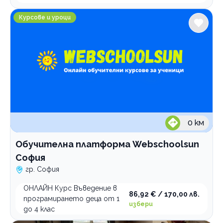
Обучителна платформа Webschoolsun София
Курсове и уроци
0
км
Обучителна платформа Webschoolsun
София
гр. София
ОНЛАЙН Курс Въведение в
86,92 € / 170,00 лв.
програмирането деца от 1
избери
до 4 клас