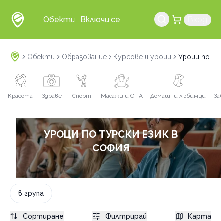
Обекти
Включи се
Вход
Обекти
Образование
Курсове и уроци
Уроци по ту
Красота
Здраве
Спорт
Масажи и СПА
Домашни любимци
За
УРОЦИ ПО ТУРСКИ ЕЗИК В
СОФИЯ
в група
Сортиране
Филтрирай
Карта