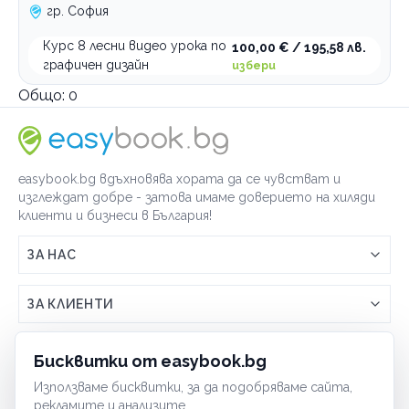
гр. София
Курс 8 лесни видео урока по
100,00 € / 195,58 лв.
графичен дизайн
избери
Общо:
0
easybook.bg вдъхновява хората да се чувстват и
изглеждат добре - затова имаме доверието на хиляди
клиенти и бизнеси в България!
ЗА НАС
Връзка с easybook.bg
ЗА КЛИЕНТИ
Как работи easybook
Общи условия
ЗА ТЪРГОВЦИ
Бисквитки от easybook.bg
Често задавани въпроси
Условия за ползване
Използваме бисквитки, за да подобряваме сайта,
Включи бизнеса си
ОБЩИ
рекламите и анализите.