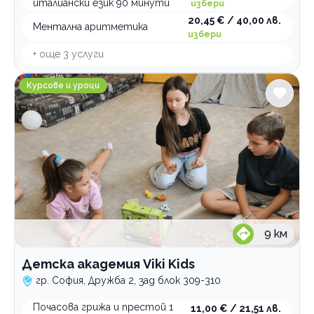
италиански език 90 минути
избери
20,45 € / 40,00 лв.
Ментална аритметика
избери
+ още
3
услуги
Детска академия Viki Kids
Курсове и уроци
9
км
Детска академия Viki Kids
гр. София, Дружба 2, зад блок 309-310
Почасова грижа и престой 1
11,00 € / 21,51 лв.