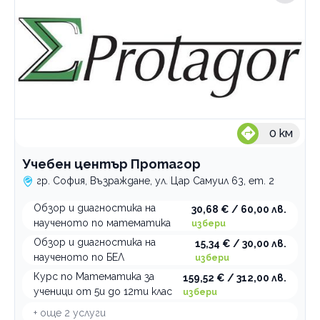
0
км
Учебен център Протагор
гр. София, Възраждане, ул. Цар Самуил 63, ет. 2
Обзор и диагностика на
30,68 € / 60,00 лв.
наученото по математика
избери
Обзор и диагностика на
15,34 € / 30,00 лв.
наученото по БЕЛ
избери
Курс по Математика за
159,52 € / 312,00 лв.
ученици от 5и до 12ти клас
избери
+ още
2
услуги