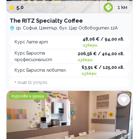
Уроци по рисуване
индивидуален
в група
5.0
1
км
Уроци по руски език
индивидуален
в група
The RITZ Specialty Coffee
Уроци по турски език
индивидуален
в група
гр. София, Център, бул. Цар Освободител 12А
индивидуален
в група
48,06 € / 94,00 лв.
Курс Лате арт
Уроци по физика
избери
Уроци по френски език
индивидуален
Курс Бариста
206,56 € / 404,00 лв.
професионалист
Уроци по химия
в група
избери
63,91 € / 125,00 лв.
индивидуален
в група
Курс Бариста любител
избери
Категории
индивидуален
+ още
11
услуги
Курсове и уроци
Образователен център Студио S филиал Младост
Семинари и обучения
Курсове и уроци
Занимални
Образователни центрове
По домовете