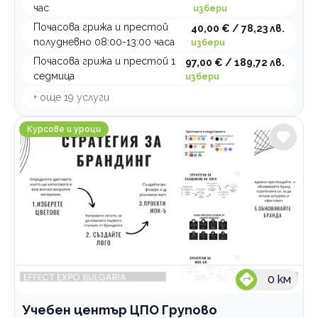
час
избери
Почасова грижа и престой
40,00 € / 78,23 лв.
полудневно 08:00-13:00 часа
избери
Почасова грижа и престой 1
97,00 € / 189,72 лв.
седмица
избери
+ още
19
услуги
Учебен център ЦПО Групово
Курсове и уроци
0
км
Учебен център ЦПО Групово