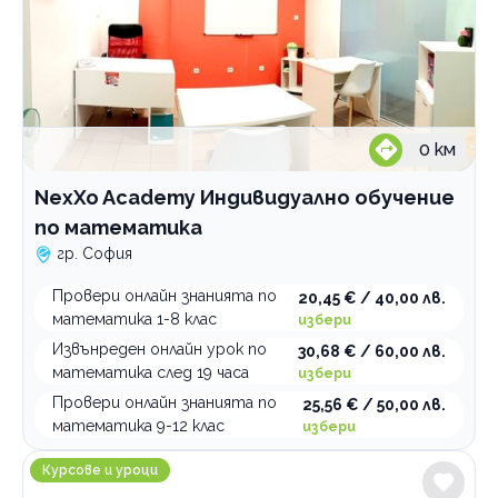
0
км
NexXo Academy Индивидуално обучение
по математика
гр. София
Провери онлайн знанията по
20,45 € / 40,00 лв.
математика 1-8 клас
избери
Извънреден онлайн урок по
30,68 € / 60,00 лв.
математика след 19 часа
избери
Провери онлайн знанията по
25,56 € / 50,00 лв.
математика 9-12 клас
избери
Учебен център Протагор
Курсове и уроци