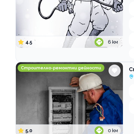
4.5
6
км
Строително-ремонтна фирма Елвотех ЗЕТ
Строително-ремонтни дейности
С
5.0
0
км