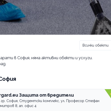
Всички обекти
арати в София
, няма активни обекти и услуги.
ад.
 София
rgard.eu Защита от вредители
гр. София, Студентски комплекс, ул. Професор Стефан
митров 8, ап. офис 4