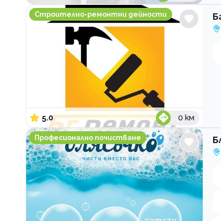
Бг Ремонт
Строително-ремонтни дейности
Б
5.0
0
км
Блясъчко София
Професионално почистване
Б