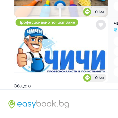
0
км
ЧИЧИ Почистване и Ремонти
Професионално почистване
Ч
0
км
Общо:
0