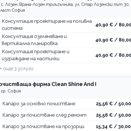
с. Лозен, Врана-Лозен триъгълника, ул. Стар Лозенски път 30,
ласт София
Консултация проектиране на поливна
40,90 € / 80,00
система
Консултация озеленяване и
40,90 € / 80,00
вертикална планировка
Консултация проектиране и
40,90 € / 80,00
изграждане на настилки
+ още
3
услуги
очистваща фирма Clean Shine And I
гр. София
Капаро за основно почистване
25,56 € / 50,00
Капаро за почистване след ремонт
25,56 € / 50,00
Капаро за почистване на прозорци
15,34 € / 30,00