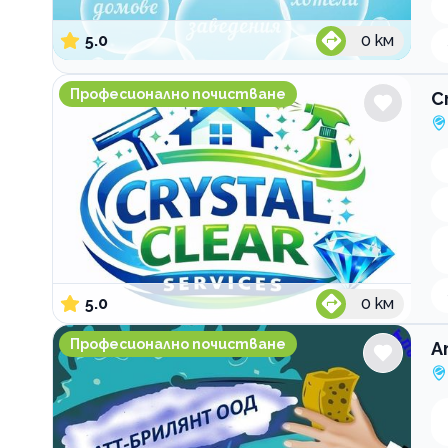
5.0
0
км
Crystal Clear Services Професионално почистване
Професионално почистване
C
5.0
0
км
Атт-Брилянт ООД Професионално почистване
Професионално почистване
А