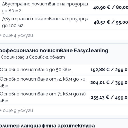
Двустранно почистване на прозорци
40,90 € / 80,00
до 80 м2
Двустранно почистване на прозорци
48,57 € / 95,00
до 100 м2
+ още
4
услуги
рофесионално почистване Easycleaning
София-град и Софийска област
Основно почистване до 50 кв.м
152,88 € / 299,0
Основно почистване от 51 кв.м до 70
204,01 € / 399,0
кв.м
Основно почистване от 71 кв.м до 90
255,13 € / 499,0
кв.м
+ още
9
услуги
олитер ландшафтна архитектура