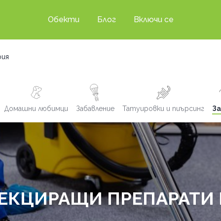
Обекти
Блог
Включи се
фия
Домашни любимци
Забавление
Татуировки и пиърсинг
За
ЕКЦИРАЩИ ПРЕПАРАТИ 