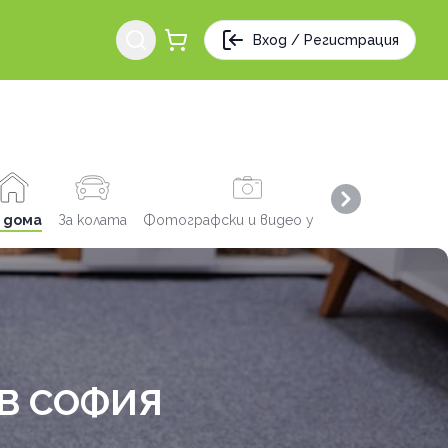
Вход / Регистрация
Next slide
 дома
За колата
Фотографски и видео услуги
Заведения
В СОФИЯ