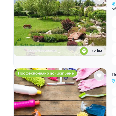
об
12
км
Почистваща фирма Clean Shine And I
Професионално почистване
П