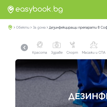
Обекти
За дома
Дезинфекциращи препарати в Со
Previous slide
Красота
Здраве
Спорт
Масажи и СПА
ДЕЗИНФ