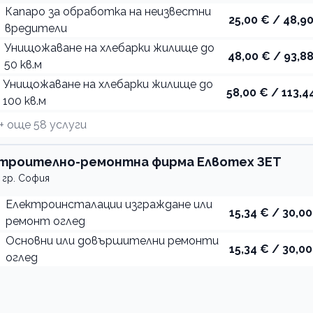
Капаро за обработка на неизвестни
25,00 € / 48,90
вредители
Унищожаване на хлебарки жилище до
48,00 € / 93,88
50 кв.м
Унищожаване на хлебарки жилище до
58,00 € / 113,44
100 кв.м
+ още
58
услуги
троително-ремонтна фирма Елвотех ЗЕТ
гр. София
Електроинсталации изграждане или
15,34 € / 30,00
ремонт оглед
Основни или довършителни ремонти
15,34 € / 30,00
оглед