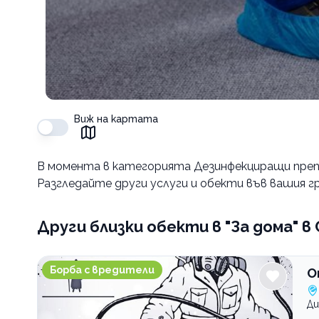
Виж на картата
В момента в
категорията Дезинфекциращи преп
Разгледайте други услуги и обекти във вашия гр
Други близки обекти
в "За дома" в
Orgard.eu Защита от вредители
Борба с вредители
O
Ди