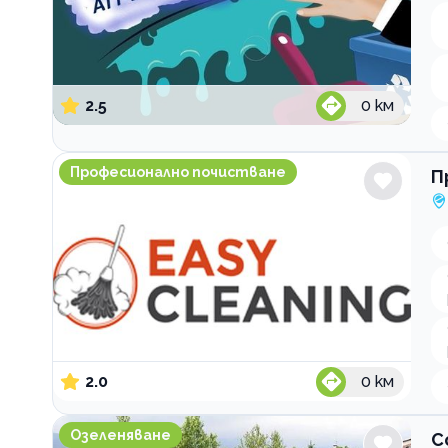
2.5
0
км
Професионално почистване Easycleaning
Професионално почистване
П
2.0
0
км
Солитер ландшафтна архитектура
Озеленяване
С