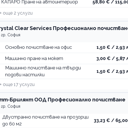
КАПАРО Пране на автоинтериор
58,80 € / 115,00
+ още
2
услуги
rystal Clear Services Професионално почистван
гр. София
Основно почистване на офис
1,50 € / 2,93 
Машинно пране на мокет
3,00 € / 5,87 
Машинно почистване на твърди
1,50 € / 2,93 
подови настилки
+ още
17
услуги
тт-Брилянт ООД Професионално почистване
гр. София
Двустранно почистване на прозорци
33,23 € / 65,00
до 60 м2