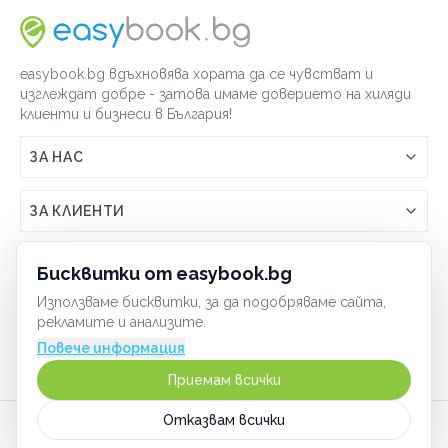
easybook.bg вдъхновява хората да се чувстват и
изглеждат добре - затова имаме доверието на хиляди
клиенти и бизнеси в България!
ЗА НАС
Връзка с easybook.bg
ЗА КЛИЕНТИ
Как работи easybook
Общи условия
ЗА ТЪРГОВЦИ
Бисквитки от easybook.bg
Често задавани въпроси
Условия за ползване
Използваме бисквитки, за да подобряваме сайта,
Включи бизнеса си
ОБЩИ
рекламите и анализите.
GDPR политика
Управлявай ефективно с easybook
Повече информация
Бисквитки
Сигурност
Приемам всички
Начин на плащане
Отказвам всички
Карта на сайта