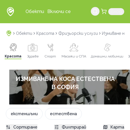
Обекти
Включи се
Вход
Обекти
Красота
Фризьорски услуги
Измиване на 
Красота
Здраве
Спорт
Масажи и СПА
Домашни любимци
З
ИЗМИВАНЕ НА КОСА ЕСТЕСТВЕНА
В СОФИЯ
екстеншъни
естествена
Сортиране
Филтрирай
Карта