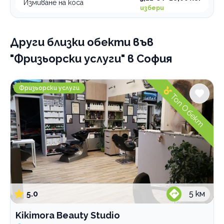
Измиване на коса
избери
Други близки обекти
във
"Фризьорски услуги" в София
Kikimora Beauty Studio
Фризьорски услуги
Топ Обект
5.0
5
км
Kikimora Beauty Studio