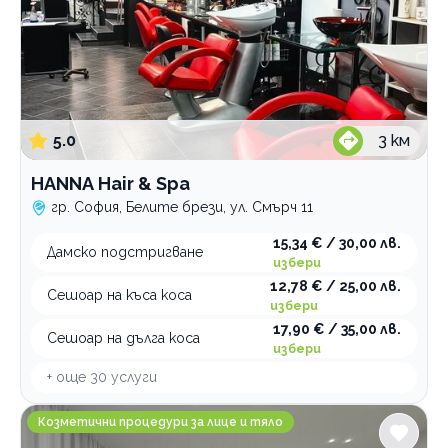
5.0
3
км
HANNА Hair & Spa
гр. София, Белите брези, ул. Смърч 11
15,34 € / 30,00 лв.
Дамско подстригване
избери
12,78 € / 25,00 лв.
Сешоар на къса коса
избери
17,90 € / 35,00 лв.
Сешоар на дълга коса
избери
+ още
30
услуги
Capital Rituals
Козметични процедури за лице и тяло