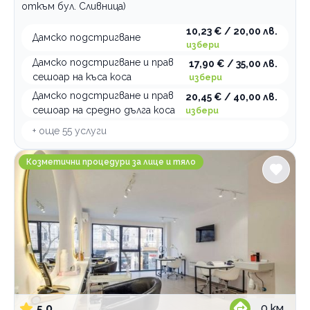
откъм бул. Сливница)
10,23 € / 20,00 лв.
Дамско подстригване
избери
Дамско подстригване и прав
17,90 € / 35,00 лв.
сешоар на къса коса
избери
Дамско подстригване и прав
20,45 € / 40,00 лв.
сешоар на средно дълга коса
избери
+ още
55
услуги
Beauty Space MERAKI SPOT
Козметични процедури за лице и тяло
5.0
0
км