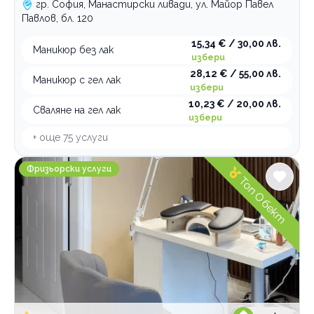
гр. София, Манастирски ливади, ул. Майор Павел
Павлов, бл. 120
15,34 € / 30,00 лв.
Маникюр без лак
избери
28,12 € / 55,00 лв.
Маникюр с гел лак
избери
10,23 € / 20,00 лв.
Сваляне на гел лак
избери
+ още
75
услуги
Vibe Beauty Studio
Фризьорски услуги
Топ Обект