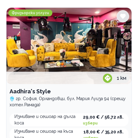
Градове
Aadhira's Style
София
Фризьорски услуги
Орландовци
Център
Услуги
Боядисване на коса
Диагностика на скалп и коса
балеаж
Екстеншъни
кичури
анализ
Измиване на коса
корени
терапия
поддръжка
1
км
матиране
поставяне
екстеншъни
Aadhira's Style
мъже
сваляне
естествена
гр. София, Орландовци, бул. Мария Луиза 94 (срещу
обезцветяване
сешоар
хотел Рамада)
Подстригване
омбре
Прически
бретон
Измиване и сешоар на дълга
29,00 € / 56,72 лв.
с боя на клиент
Терапии за коса
брюлаж
официална
коса
избери
цялостно
дамско
плитки
възстановяваща
Измиване и сешоар на къса
18,00 € / 35,20 лв.
Категории
коса
избери