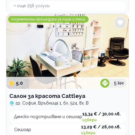
+ още
256
услуги
Салон за красота Cattleya
Козметични процедури за лице и тяло
5.0
5
км
Салон за красота Cattleya
гр. София, Връбница 1, бл. 524, вх. В
15,34 € / 30,00 лв.
Дамско подстригване и сешоар
избери
13,29 € / 26,00 лв.
Сешоар
избери