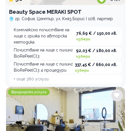
Beauty Space MERAKI SPOT
гр. София, Център, ул. Княз Борис I 108, партер
Комплексно почистване на
76,69 € / 150,00 лв.
лице с грижа по авторска
избери
методика
Почистване на лице с пилинг
92,03 € / 180,00 лв.
BioRePeelCl3
избери
Почистване на лице с пилинг
337,45 € / 660,00 лв.
BioRePeelCl3 4 процедури
избери
+ още
360
услуги
Donna D'Oro Hair Professional
Фризьорски услуги