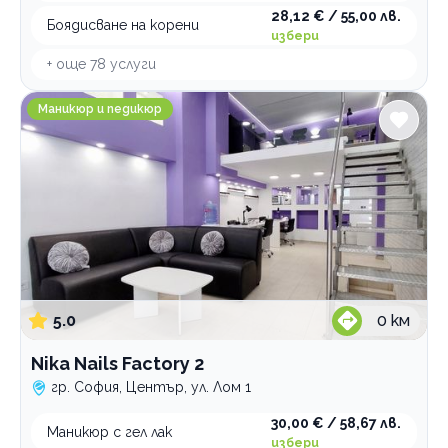
28,12 € / 55,00 лв.
Боядисване на корени
избери
+ още
78
услуги
Nika Nails Factory 2
Маникюр и педикюр
5.0
0
км
Nika Nails Factory 2
гр. София, Център, ул. Лом 1
30,00 € / 58,67 лв.
Маникюр с гел лак
избери