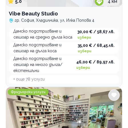
5.0
4
км
Vibe Beauty Studio
гр. София, Хладилника, ул. Илка Попова 4
Дамско подстригване и
30,00 € / 58,67 лв.
сешоар на средно дълга коса
избери
Дамско подстригване и
35,00 € / 68,45 лв.
сешоар на дълга коса
избери
Дамско подстригване и
46,00 € / 89,97 лв.
сешоар на много дълга/
избери
екстеншъни
+ още
78
услуги
Студио за красота Бранков
Фризьорски услуги