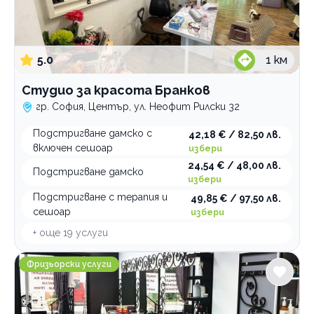
5.0
1
км
Студио за красота Бранков
гр. София, Център, ул. Неофит Рилски 32
Подстригване дамско с
42,18 € / 82,50 лв.
включен сешоар
избери
24,54 € / 48,00 лв.
Подстригване дамско
избери
Подстригване с терапия и
49,85 € / 97,50 лв.
сешоар
избери
+ още
19
услуги
HANNА Hair & Spa
Фризьорски услуги