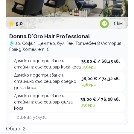
5.0
1
км
Donna D'Oro Hair Professional
гр. София, Център, бул. Ген. Тотлебен 8 (Астория
Гранд Хотел, ет. 1)
Дамско подстригване и
35,00 € / 68,45 лв.
стайлинг със сешоар къса коса
избери
Дамско подстригване и
38,00 € / 74,32 лв.
стайлинг със сешоар средно
избери
дълга коса
Дамско подстригване и
39,00 € / 76,28 лв.
стайлинг със сешоар дълга
избери
коса
+ още
44
услуги
Общо:
2