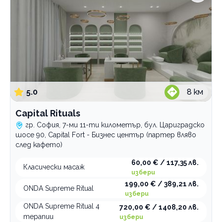
5.0
8
км
Capital Rituals
гр. София, 7-ми 11-ти километър, бул. Цариградско
шосе 90, Capital Fort - Бизнес център (партер вляво
след кафето)
60,00 € / 117,35 лв.
Класически масаж
избери
199,00 € / 389,21 лв.
ONDA Supreme Ritual
избери
ONDA Supreme Ritual 4
720,00 € / 1408,20 лв.
терапии
избери