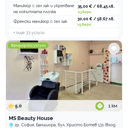
Маникюр с гел лак и укрепване
35,00 € / 68,45 лв.
на нокътната плочка
избери
30,00 € / 58,67 лв.
Френски маникюр с гел лак
избери
+ още
33
услуги
MS Beauty House
Фризьорски услуги
5.0
1
км
MS Beauty House
гр. София, Банишора, бул. Христо Ботев 131 (вход