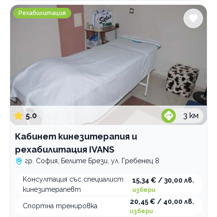
вторичен преглед
Кабинет кинезитерапия и рехабилитация IVANS
Категории
Рехабилитация
програми и терапии
първичен преглед
Психология и психотерапия
Ортодонтия
Грижи за възрастни хора
Интравенозни терапии
Логопедични услуги
Имплантолог
5.0
3
км
Холистична и алтернативна медицина
Кабинет кинезитерапия и
Лаборатории
рехабилитация IVANS
Медицински услуги
гр. София, Белите Брези, ул. Гребенец 8
Рехабилитация
Kонсултация със специалист
15,34 € / 30,00 лв.
Стоматологични услуги
кинезитерапевт
избери
20,45 € / 40,00 лв.
Спортна тренировка
По домовете
избери