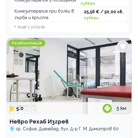
Кинезитерапия 5 посещения
избери
Кинезитерапия при болки в
25,56 € / 50,00 лв.
гърба и кръста
избери
+ още
1
услуга
Невро Рехаб Изгрев
Рехабилитация
5.0
5
км
Невро Рехаб Изгрев
гр. София, Дианабад, бул. Д-р Г. М. Димитров 60