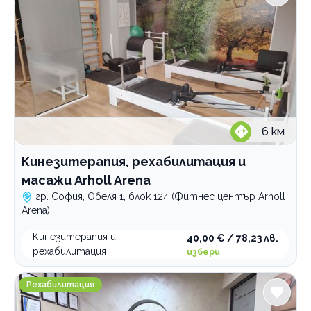
6
км
Кинезитерапия, рехабилитация и
масажи Arholl Arena
гр. София, Обеля 1, блок 124 (Фитнес център Arholl
Arena)
Кинезитерапия и
40,00 € / 78,23 лв.
рехабилитация
избери
Масажно студио STHERAPY
Рехабилитация