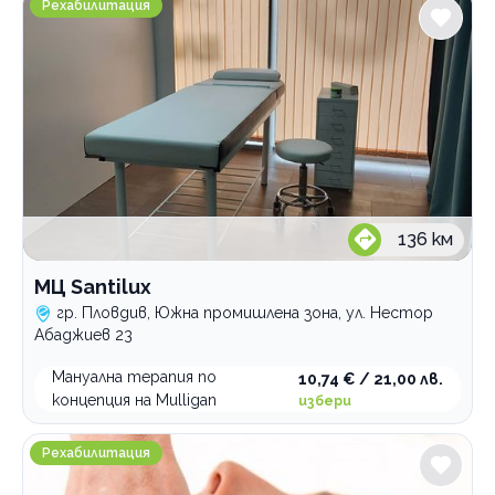
Рехабилитация
136
км
МЦ Santilux
гр. Пловдив, Южна промишлена зона, ул. Нестор
Абаджиев 23
Мануална терапия по
10,74 € / 21,00 лв.
концепция на Mulligan
избери
Славия Спортес Кинезитерапия
Рехабилитация