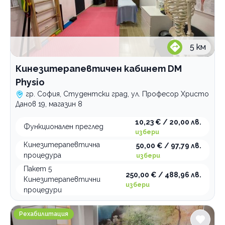
5
км
Кинезитерапевтичен кабинет DM
Physio
гр. София, Студентски град, ул. Професор Христо
Данов 19, магазин 8
10,23 € / 20,00 лв.
Функционален преглед
избери
Кинезитерапевтична
50,00 € / 97,79 лв.
процедура
избери
Пакет 5
250,00 € / 488,96 лв.
Кинезитерапевтични
избери
процедури
Кинезитерапия, рехабилитация и масажи Arholl Arena
Рехабилитация