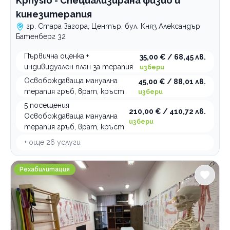
Kphysio - Специализирана физио и
кинезитерапия
гр. Стара Загора, Център, бул. Княз Александър
Батенберг 32
Първична оценка +
35,00 € / 68,45 лв.
индивидуален план за терапия
избери
Освобождаваща мануална
45,00 € / 88,01 лв.
терапия гръб, врат, кръст
избери
5 посещения
210,00 € / 410,72 лв.
Освобождаваща мануална
избери
терапия гръб, врат, кръст
+ още
26
услуги
Кинезитерапевтичен кабинет DM Physio
Рехабилитация