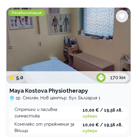
Градове
Maya Kostova Physiotherapy
София
Рехабилитация
Смолян
Пловдив
Стара Загора
Услуги
Здравни масажи
Кинезитерапия
лимфен дренаж
oстеопатичен масаж
кинезиология
5.0
170
км
дълбокотъканен масаж
кинезиотейпинг
Maya Kostova Physiotherapy
лечебни масажи
преглед и консултация
гр. Смолян, Нов център, бул. България 1
спортни масажи
програми и терапии
Стречинг и пасивна
10,00 € / 19,56 лв.
Лечебна гимнастика
гимнастика
избери
Рехабилитатор
изправителна гимнастика
Комплекс от упражнения за
10,00 € / 19,56 лв.
Физиотерапия
лечение
вкъщи
избери