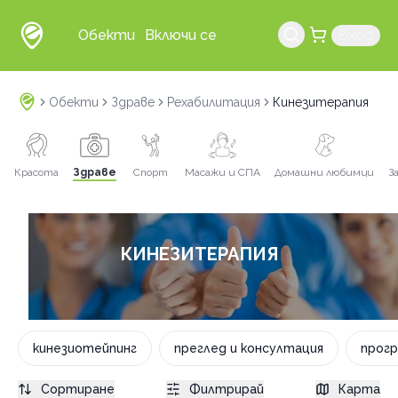
Обекти
Включи се
Вход
Обекти
Здраве
Рехабилитация
Кинезитерапия
Красота
Здраве
Спорт
Масажи и СПА
Домашни любимци
З
КИНЕЗИТЕРАПИЯ
кинезиотейпинг
преглед и консултация
прогр
Сортиране
Филтрирай
Карта