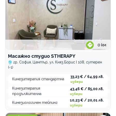
0
км
Масажно студио STHERAPY
гр. София, Център, ул. Княз Борис I 108, сутерен
(-1)
33,23 € / 64,99 лв.
Кинезитерапия стандартна
избери
Кинезитерапия
43,46 € / 85,00 лв.
продължителна
избери
10,23 € / 20,01 лв.
Кинезиологичен тейпинг
избери
МЦ Santilux