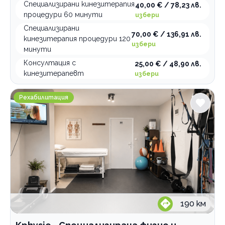
Специализирани кинезитерапия
40,00 € / 78,23 лв.
процедури 60 минути
избери
Специализирани
70,00 € / 136,91 лв.
кинезитерапия процедури 120
избери
минути
Консултация с
25,00 € / 48,90 лв.
кинезитерапевт
избери
Kphysio - Специализирана физио и кинезитерапия
Рехабилитация
190
км