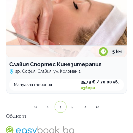
5
км
Славия Спортес Кинезитерапия
гр. София, Славия, ул. Коломан 1
35,79 € / 70,00 лв.
Мануална терапия
избери
1
2
Общо:
11