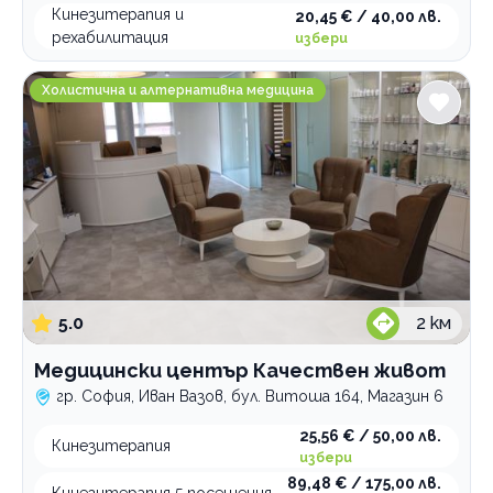
Кинезитерапия и
20,45 € / 40,00 лв.
рехабилитация
избери
Медицински център Качествен живот
Холистична и алтернативна медицина
5.0
2
км
Медицински център Качествен живот
гр. София, Иван Вазов, бул. Витоша 164, Магазин 6
25,56 € / 50,00 лв.
Кинезитерапия
избери
89,48 € / 175,00 лв.