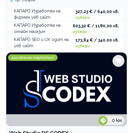
КАПАРО Изработка на
327,23 € / 640,00 лв.
фирмен уеб сайт
избери
КАПАРО Изработка на
603,32 € / 1180,00 лв.
онлайн магазин
избери
КАПАРО SEO и UX одит на
173,84 € / 340,00 лв.
уеб сайт
избери
Web Studio DS CODEX
Дигитален маркетинг
0
км