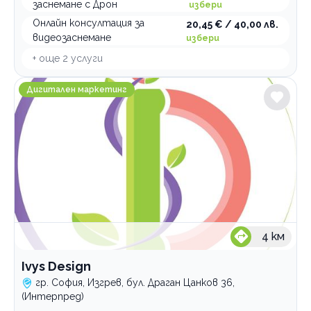
заснемане с Дрон
избери
Онлайн консултация за
20,45 € / 40,00 лв.
видеозаснемане
избери
+ още
2
услуги
Ivys Design
Дигитален маркетинг
4
км
Ivys Design
гр. София, Изгрев, бул. Драган Цанков 36,
(Интерпред)