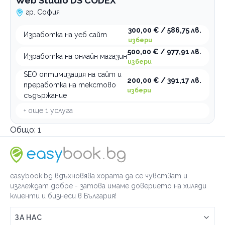
Web Studio DS CODEX
гр. София
300,00 € / 586,75 лв.
Изработка на уеб сайт
избери
500,00 € / 977,91 лв.
Изработка на онлайн магазин
избери
SEO оптимизация на сайт и
200,00 € / 391,17 лв.
преработка на текстово
избери
съдържание
+ още
1
услуга
Общо:
1
easybook.bg вдъхновява хората да се чувстват и
изглеждат добре - затова имаме доверието на хиляди
клиенти и бизнеси в България!
ЗА НАС