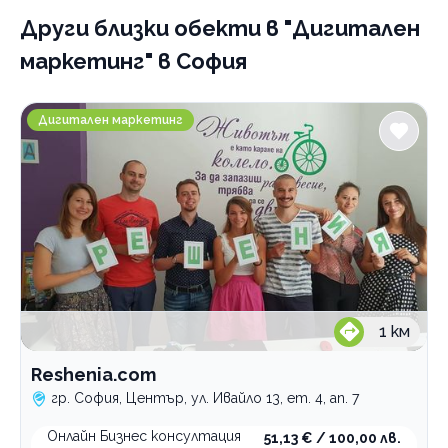
Адвокатски услуги
Други близки обекти
в "Дигитален
Счетоводство
маркетинг" в София
Преводи и легализация на документи
Reshenia.com
Печат, предпечат, довършителни дейности
Дигитален маркетинг
Проектиране и дизайн
Професионални дезинфекциращи препарати
Зали за събития
Професионални консултации
По домовете
1
км
Reshenia.com
гр. София, Център, ул. Ивайло 13, ет. 4, ап. 7
Онлайн Бизнес консултация
51,13 € / 100,00 лв.