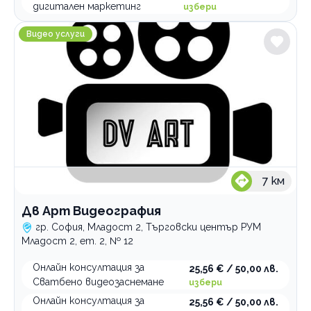
дигитален маркетинг
избери
Дв Арт Видеография
Видео услуги
7
км
Дв Арт Видеография
гр. София, Младост 2, Търговски център РУМ
Младост 2, ет. 2, № 12
Онлайн консултация за
25,56 € / 50,00 лв.
Сватбено видеозаснемане
избери
Онлайн консултация за
25,56 € / 50,00 лв.