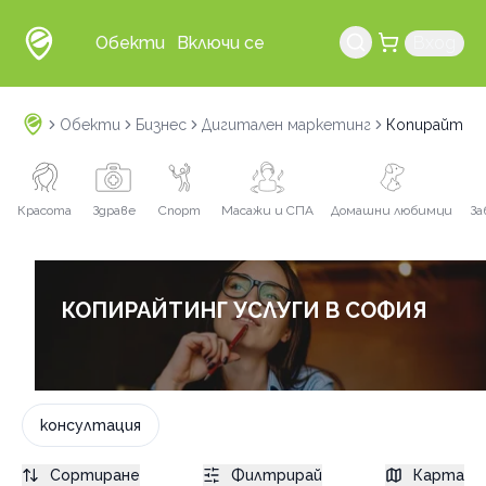
Обекти
Включи се
Вход
Обекти
Бизнес
Дигитален маркетинг
Копирайтинг
Красота
Здраве
Спорт
Масажи и СПА
Домашни любимци
За
КОПИРАЙТИНГ УСЛУГИ В СОФИЯ
консултация
Сортиране
Филтрирай
Карта