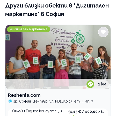
Други близки обекти
в "Дигитален
Адвокатски услуги
маркетинг" в София
Счетоводство
Преводи и легализация на документи
Reshenia.com
Дигитален маркетинг
Печат, предпечат, довършителни дейности
Проектиране и дизайн
Професионални дезинфекциращи препарати
Зали за събития
Професионални консултации
По домовете
1
км
Reshenia.com
гр. София, Център, ул. Ивайло 13, ет. 4, ап. 7
Онлайн Бизнес консултация
51,13 € / 100,00 лв.