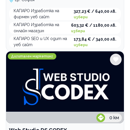
КАПАРО Изработка на
327,23 € / 640,00 лв.
фирмен уеб сайт
избери
КАПАРО Изработка на
603,32 € / 1180,00 лв.
онлайн магазин
избери
КАПАРО SEO и UX одит на
173,84 € / 340,00 лв.
уеб сайт
избери
Web Studio DS CODEX
Дигитален маркетинг
0
км