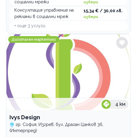
социални мрежи
избери
Консултация управление на
15,34 € / 30,00 лв.
реклами в социални мреж
избери
+ още
3
услуги
Ivys Design
Дигитален маркетинг
4
км
Ivys Design
гр. София, Изгрев, бул. Драган Цанков 36,
(Интерпред)