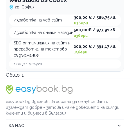
Web Studio DS CODEX
гр. София
300,00 € / 586,75 лв.
Изработка на уеб сайт
избери
500,00 € / 977,91 лв.
Изработка на онлайн магазин
избери
SEO оптимизация на сайт и
200,00 € / 391,17 лв.
преработка на текстово
избери
съдържание
+ още
1
услуга
Общо:
1
easybook.bg вдъхновява хората да се чувстват и
изглеждат добре - затова имаме доверието на хиляди
клиенти и бизнеси в България!
ЗА НАС