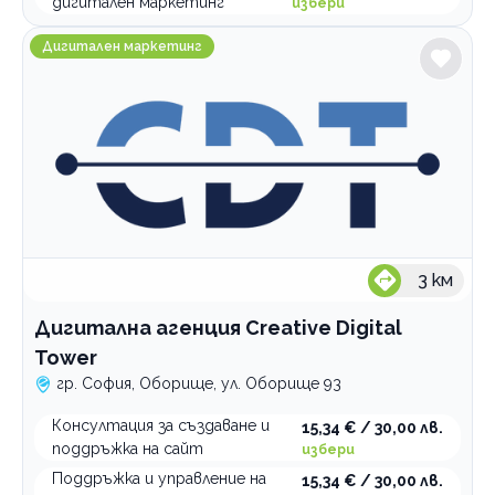
дигитален маркетинг
избери
Дигитална агенция Creative Digital Tower
Дигитален маркетинг
3
км
Дигитална агенция Creative Digital
Tower
гр. София, Оборище, ул. Оборище 93
Консултация за създаване и
15,34 € / 30,00 лв.
поддръжка на сайт
избери
Поддръжка и управление на
15,34 € / 30,00 лв.