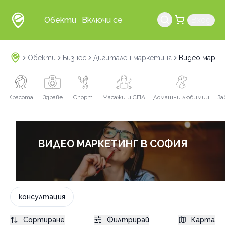
Обекти
Включи се
Вход
Обекти
Бизнес
Дигитален маркетинг
Видео марке
Красота
Здраве
Спорт
Масажи и СПА
Домашни любимци
За
ВИДЕО МАРКЕТИНГ В СОФИЯ
консултация
Сортиране
Филтрирай
Карта