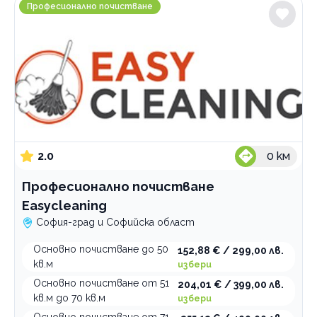
Професионално почистване Easycleaning
Професионално почистване
2.0
0
км
Професионално почистване
Easycleaning
София-град и Софийска област
Основно почистване до 50
152,88 € / 299,00 лв.
кв.м
избери
Основно почистване от 51
204,01 € / 399,00 лв.
кв.м до 70 кв.м
избери