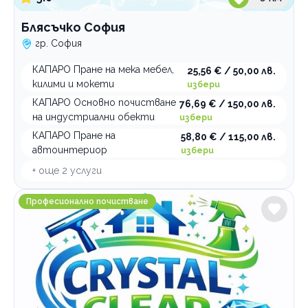
Блясъчко София
гр. София
КАПАРО Пране на мека мебел,
25,56 € / 50,00 лв.
килими и мокети
избери
КАПАРО Основно почистване
76,69 € / 150,00 лв.
на индустриални обекти
избери
КАПАРО Пране на
58,80 € / 115,00 лв.
автоинтериор
избери
+ още
2
услуги
Crystal Clear Services Професионално почистване
Професионално почистване