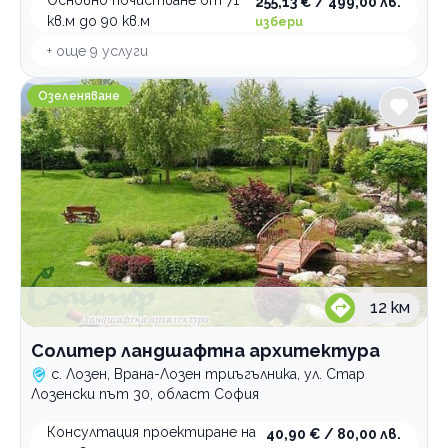
Основно почистване от 71
255,13 € / 499,00 лв.
кв.м до 90 кв.м
избери
+ още
9
услуги
Солитер ландшафтна архитектура
Озеленяване
12
км
Солитер ландшафтна архитектура
с. Лозен, Врана-Лозен триъгълника, ул. Стар
Лозенски път 30, област София
Консултация проектиране на
40,90 € / 80,00 лв.