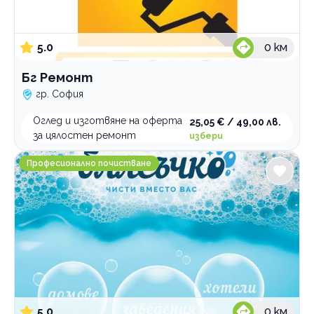
5.0
0
км
Бг Ремонт
гр. София
Оглед и изготвяне на оферта
25,05 € / 49,00 лв.
за цялостен ремонт
избери
Блясъчко София
Професионално почистване
5.0
0
км