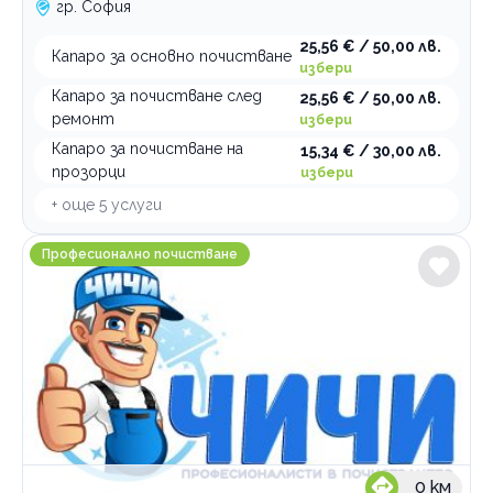
гр. София
25,56 € / 50,00 лв.
Капаро за основно почистване
избери
Капаро за почистване след
25,56 € / 50,00 лв.
ремонт
избери
Капаро за почистване на
15,34 € / 30,00 лв.
прозорци
избери
+ още
5
услуги
ЧИЧИ Почистване и Ремонти
Професионално почистване
0
км