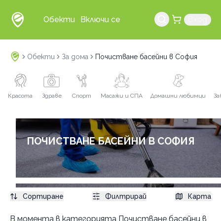
Обекти
Включи се
Вход
Обекти
За дома
Почистване басейни в София
Красота
Здраве
Спорт
Масажи и СПА
Домашни любимци
За
ПОЧИСТВАНЕ БАСЕЙНИ В СОФИЯ
Сортиране
Филтрирай
Карта
Услуги
В момента в
категорията Почистване басейни в