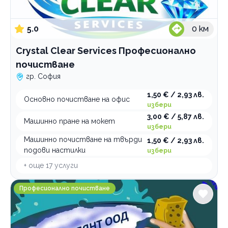
5.0
0
км
Crystal Clear Services Професионално
почистване
гр. София
1,50 € / 2,93 лв.
Основно почистване на офис
избери
3,00 € / 5,87 лв.
Машинно пране на мокет
избери
Машинно почистване на твърди
1,50 € / 2,93 лв.
подови настилки
избери
+ още
17
услуги
Атт-Брилянт ООД Професионално почистване
Професионално почистване