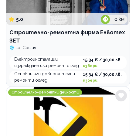
5.0
0
км
Строително-ремонтна фирма Елвотех
ЗЕТ
гр. София
Електроинсталации
15,34 € / 30,00 лв.
изграждане или ремонт оглед
избери
Основни или довършителни
15,34 € / 30,00 лв.
ремонти оглед
избери
Бг Ремонт
Строително-ремонтни дейности