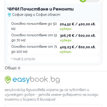
ЧИЧИ Почистване и Ремонти
София-град и София област
Основно почистване до 50
204,52 € / 400,00 лв.
м2
избери
Основно почистване от 51
306,78 € / 600,00 лв.
до 70 м2
избери
Основно почистване от 71
409,03 € / 800,00 лв.
до 100 м2
избери
+ още
5
услуги
Общо:
0
easybook.bg вдъхновява хората да се чувстват и
изглеждат добре - затова имаме доверието на хиляди
клиенти и бизнеси в България!