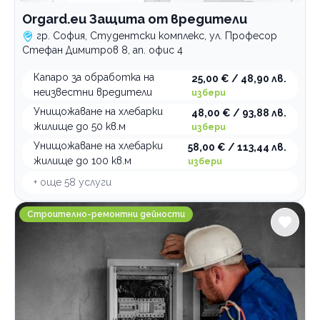
Orgard.eu Защита от вредители
гр. София, Студентски комплекс, ул. Професор
Стефан Димитров 8, ап. офис 4
Капаро за обработка на
25,00 € / 48,90 лв.
неизвестни вредители
избери
Унищожаване на хлебарки
48,00 € / 93,88 лв.
жилище до 50 кв.м
избери
Унищожаване на хлебарки
58,00 € / 113,44 лв.
жилище до 100 кв.м
избери
+ още
58
услуги
Строително-ремонтна фирма Елвотех ЗЕТ
Строително-ремонтни дейности