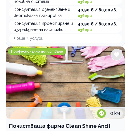
поливна система
избери
Консултация озеленяване и
40,90 € / 80,00 лв.
вертикална планировка
избери
Консултация проектиране и
40,90 € / 80,00 лв.
изграждане на настилки
избери
+ още
3
услуги
Почистваща фирма Clean Shine And I
Професионално почистване
0
км
Почистваща фирма Clean Shine And I