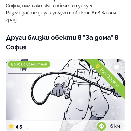
София
, няма активни обекти и услуги.
Категории
Разгледайте други услуги и обекти във вашия
Борба с вредители
град.
Озеленяване
Други близки обекти
в "За дома" в
Професионално почистване
София
Строително-ремонтни дейности
Професионален домоуправител
Orgard.eu Защита от вредители
Борба с вредители
Хамалски услуги
Топ Обект
По домовете
4.5
6
км