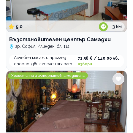
5.0
3
км
Възстановителен център Самадхи
гр. София, Илинден, бл. 114
Лечебен масаж и преглед
71,58 € / 140,00 лв.
опорно-двигателен апарат
избери
GreenHealth
Холистична и алтернативна медицина