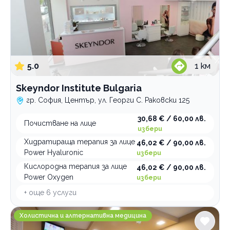
5.0
1
км
Skeyndor Institute Bulgaria
гр. София, Център, ул. Георги С. Раковски 125
30,68 € / 60,00 лв.
Почистване на лице
избери
Хидратираща терапия за лице
46,02 € / 90,00 лв.
Power Hyaluronic
избери
Кислородна терапия за лице
46,02 € / 90,00 лв.
Power Oxygen
избери
+ още
6
услуги
Солна стая Salt Home
Холистична и алтернативна медицина