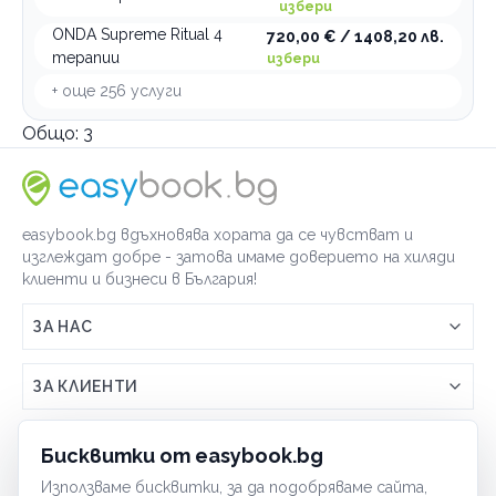
избери
ONDA Supreme Ritual 4
720,00 € / 1408,20 лв.
терапии
избери
+ още
256
услуги
Общо:
3
easybook.bg вдъхновява хората да се чувстват и
изглеждат добре - затова имаме доверието на хиляди
клиенти и бизнеси в България!
ЗА НАС
Връзка с easybook.bg
ЗА КЛИЕНТИ
Как работи easybook
Общи условия
ЗА ТЪРГОВЦИ
Бисквитки от easybook.bg
Често задавани въпроси
Условия за ползване
Използваме бисквитки, за да подобряваме сайта,
Включи бизнеса си