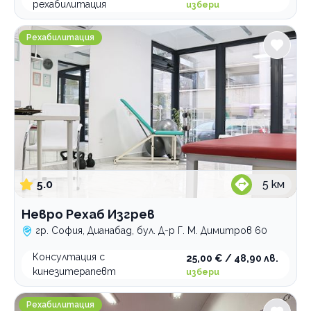
рехабилитация
избери
вторичен преглед
Невро Рехаб Изгрев
Категории
програми и терапии
Рехабилитация
първичен преглед
Психология и психотерапия
Ортодонтия
Грижи за възрастни хора
Интравенозни терапии
Логопедични услуги
Имплантолог
5.0
5
км
Холистична и алтернативна медицина
Невро Рехаб Изгрев
Лаборатории
гр. София, Дианабад, бул. Д-р Г. М. Димитров 60
Медицински услуги
Консултация с
Рехабилитация
25,00 € / 48,90 лв.
кинезитерапевт
избери
Стоматологични услуги
Кинезитерапевтичен кабинет DM Physio
Рехабилитация