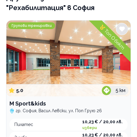
"Рехабилитация" в София
M Sport&kids
Групови тренировки
Топ Обект
5.0
5
км
M Sport&kids
гр. София, Васил Левски, ул. Поп Грую 26
10,23 € / 20,00 лв.
Пилатес
избери
10,23 € / 20,00 лв.