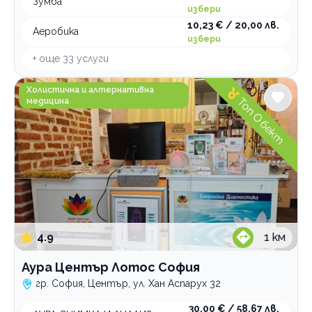
Зумба
избери
10,23 € / 20,00 лв.
Аеробика
избери
+ още
33
услуги
Аура Център Лотос София
Холистична и алтернативна
Топ Обект
медицина
4.9
1
км
Аура Център Лотос София
гр. София, Център, ул. Хан Аспарух 32
30,00 € / 58,67 лв.