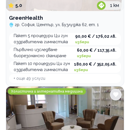
5.0
1
км
GreenHealth
гр. София, Център, ул. Бузлуджа 62, ет. 1
Пакет 5 процедури Ци гун
90,00 € / 176,02 лв.
оздравителна гимнастика
избери
Първично изследване
60,00 € / 117,35 лв.
биорезонансно сканиране
избери
Пакет 10 процедури Ци гун
180,00 € / 352,05 лв.
оздравителна гимнастика
избери
+ още
49
услуги
Медицински център Качествен живот
Холистична и алтернативна медицина