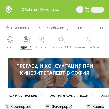
Обекти
Включи се
Вход
Обекти
Здраве
Рехабилитация
Кинезитерапия
пр
Красота
Здраве
Спорт
Масажи и СПА
Домашни любимци
З
ПРЕГЛЕД И КОНСУЛТАЦИЯ ПРИ
КИНЕЗИТЕРАПЕВТ В СОФИЯ
кинезиотейпинг
преглед и консултация
прогр
Сортиране
Филтрирай
Карта