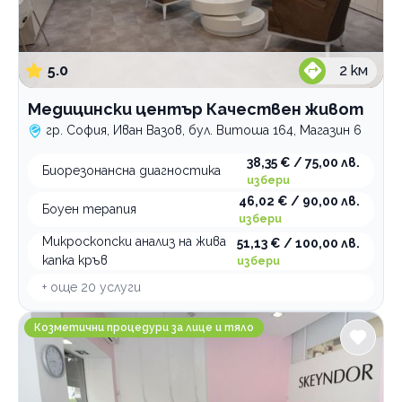
5.0
2
км
Медицински център Качествен живот
гр. София, Иван Вазов, бул. Витоша 164, Магазин 6
38,35 € / 75,00 лв.
Биорезонансна диагностика
избери
46,02 € / 90,00 лв.
Боуен терапия
избери
Микроскопски анализ на жива
51,13 € / 100,00 лв.
капка кръв
избери
+ още
20
услуги
Skeyndor Institute Bulgaria
Козметични процедури за лице и тяло