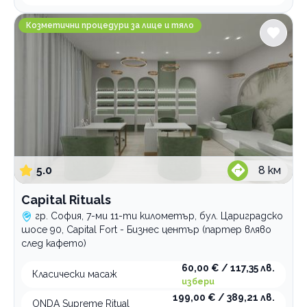
Capital Rituals
Козметични процедури за лице и тяло
5.0
8
км
Capital Rituals
гр. София, 7-ми 11-ти километър, бул. Цариградско
шосе 90, Capital Fort - Бизнес център (партер вляво
след кафето)
60,00 € / 117,35 лв.
Класически масаж
избери
199,00 € / 389,21 лв.
ONDA Supreme Ritual