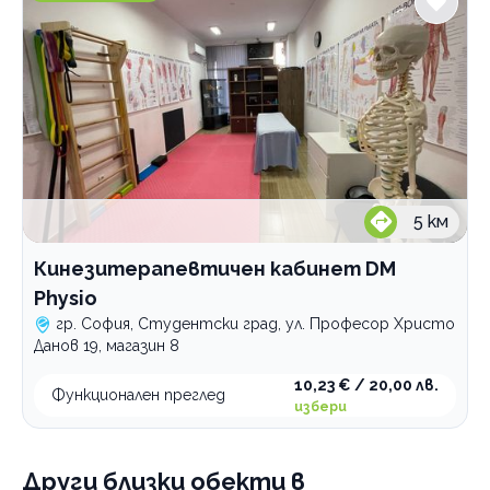
По домовете
5
км
Кинезитерапевтичен кабинет DM
Physio
гр. София, Студентски град, ул. Професор Христо
Данов 19, магазин 8
10,23 € / 20,00 лв.
Функционален преглед
избери
Други близки обекти
в