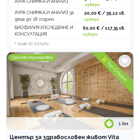
АУРА СНИМКА И АНАЛИЗ
избери
АУРА СНИМКА И АНАЛИЗ за
20,00 € / 39,12 лв.
деца до 18 години
избери
БИОФИЛИЯ ИЗСЛЕДВАНЕ И
60,00 € / 117,35 лв.
КОНСУЛТАЦИЯ
избери
+ още
10
услуги
Център за здравословен живот Vita Rama
Групови тренировки
Топ Обект
1
км
Център за здравословен живот Vita