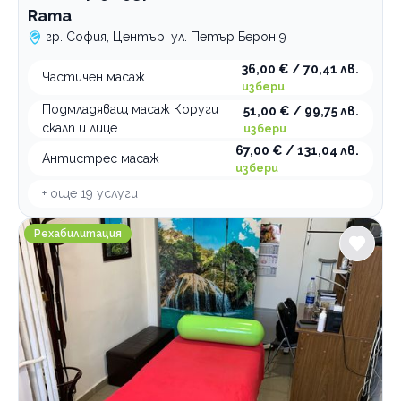
Rama
гр. София, Център, ул. Петър Берон 9
36,00 € / 70,41 лв.
Частичен масаж
избери
Подмладяващ масаж Коруги
51,00 € / 99,75 лв.
скалп и лице
избери
67,00 € / 131,04 лв.
Антистрес масаж
избери
+ още
19
услуги
Студио Вълшебни Ръце
Рехабилитация