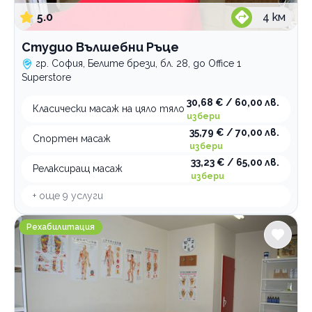
5.0
4
км
Студио Вълшебни Ръце
гр. София, Белите брези, бл. 28, до Office 1
Superstore
30,68 € / 60,00 лв.
Класически масаж на цяло тяло
избери
35,79 € / 70,00 лв.
Спортен масаж
избери
33,23 € / 65,00 лв.
Релаксиращ масаж
избери
+ още
9
услуги
Възстановителен център Самадхи
Рехабилитация