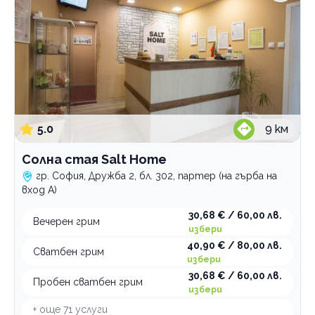
5.0
9
км
Солна стая Salt Home
гр. София, Дружба 2, бл. 302, партер (на гърба на
вход А)
30,68 € / 60,00 лв.
Вечерен грим
избери
40,90 € / 80,00 лв.
Сватбен грим
избери
30,68 € / 60,00 лв.
Пробен сватбен грим
избери
+ още
71
услуги