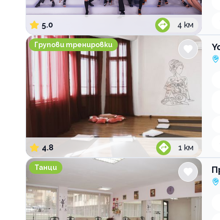
5.0
4
км
Yoga District Амара
Групови тренировки
Y
4.8
1
км
Прима Денс Студио
Танци
П