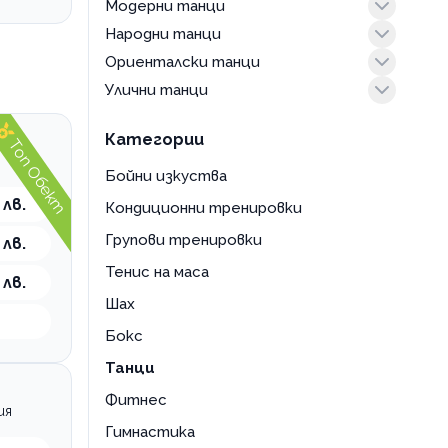
Модерни танци
бачата
Народни танци
зук
креативни танци възрастни
Ориенталски танци
кизомба
модерни танци възрастни
възрастни
Улични танци
кубински танци
модерни танци деца
деца
бели денс
латино танци възрастни
съвременни танци възрастни
брейк
Категории
Топ Обект
латино танци деца
к-поп танци
салса
хип-хоп възрастни
Бойни изкуства
суинг танци
хип-хоп деца
 лв.
Кондиционни тренировки
танго
Групови тренировки
 лв.
ча-ча-ча
Тенис на маса
 лв.
Шах
Бокс
Танци
Фитнес
ия
Гимнастика