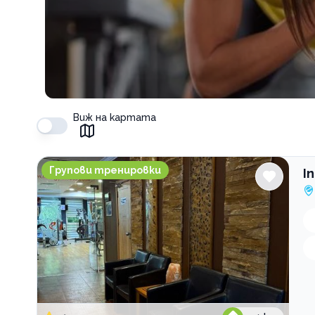
Виж на картата
Inergy Fitness & Pool Center
Групови тренировки
I