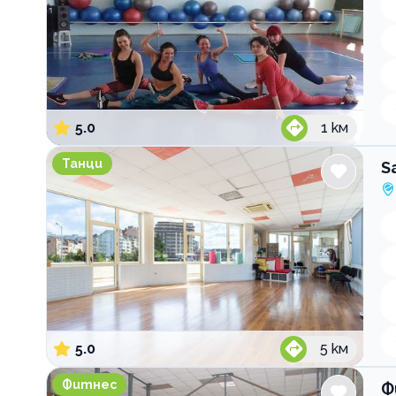
5.0
1
км
Salsa Spirit DO Латино танци
Танци
S
5.0
5
км
Фитнес СЛАВИЯ СПОРТЕС
Фитнес
Ф