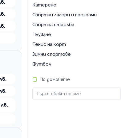
лв.
Катерене
лв.
Спортни лагери и програми
Спортна стрелба
лв.
Плуване
Тенис на корт
Зимни спортове
Футбол
лв.
По домовете
лв.
 лв.