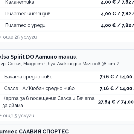
Каланетика
4,00 € / 7,82 
Пилатес интензив
4,00 € / 7,82 
Пилатес с уреди
4,00 € / 7,82 
+ още
25
услуги
alsa Spirit DO Латино танци
гр. София, Младост 1, бул. Александър Малинов 38, ет. 2
Бачата средно ниво
7,16 € / 14,00 
Салса LA/Кюбан средно ниво
7,16 € / 14,00 
Карта за 8 посещения Салса и Бачата
37,84 € / 74,00
за двама
+ още
5
услуги
итнес СЛАВИЯ СПОРТЕС