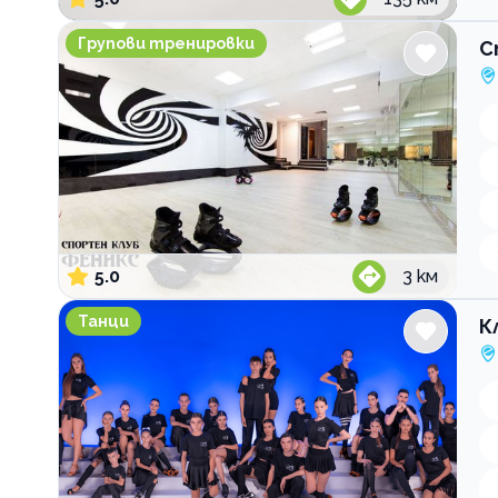
Спортен клуб Феникс
Групови тренировки
С
5.0
3
км
Клуб по спортни танци Инфинити Тийм
Танци
К