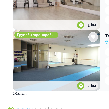
5
км
Танцова и фитнес зала Tapia Dance House
Групови тренировки
Т
2
км
Общо:
1