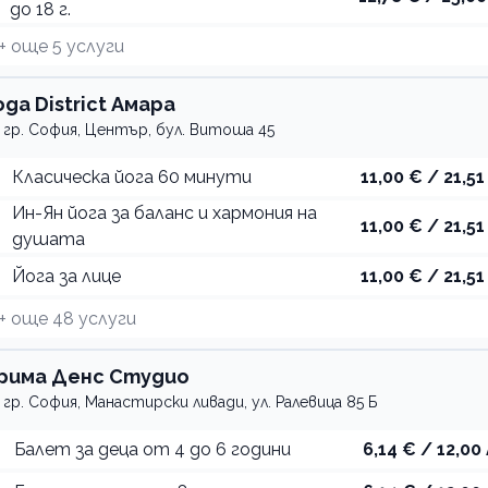
до 18 г.
+ още
5
услуги
oga District Амара
гр. София, Център, бул. Витоша 45
Класическа йога 60 минути
11,00 € / 21,51
Ин-Ян йога за баланс и хармония на
11,00 € / 21,51
душата
Йога за лице
11,00 € / 21,51
+ още
48
услуги
рима Денс Студио
гр. София, Манастирски ливади, ул. Ралевица 85 Б
Балет за деца от 4 до 6 години
6,14 € / 12,00 