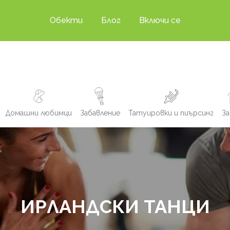
Обекти
Блог
Включи се
Домашни любимци
Забавление
Татуировки и пиърсинг
За
ИРЛАНДСКИ ТАНЦИ