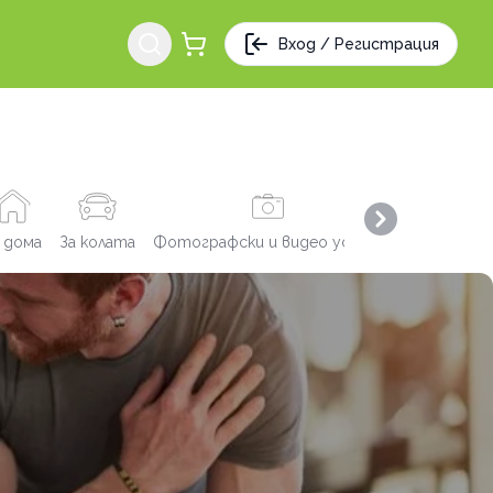
Вход / Регистрация
Next slide
 дома
За колата
Фотографски и видео услуги
Заведения