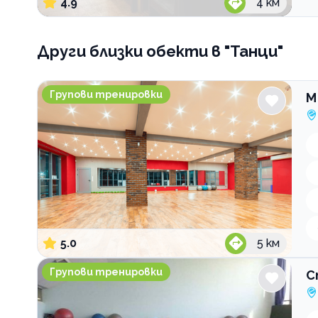
4.9
4
км
Други близки обекти
в "Танци"
M Sport&kids
Групови тренировки
M
5.0
5
км
Спортен клуб Актив Спорт
Групови тренировки
С