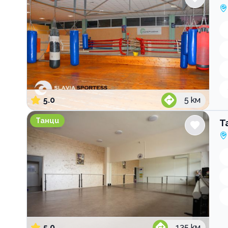
5.0
5
км
Танцово студио Magnifique
Танци
Т
5.0
135
км