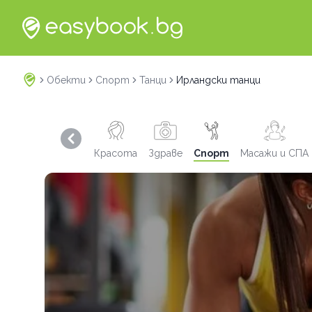
Обекти
Спорт
Танци
Ирландски танци
Previous slide
Красота
Здраве
Спорт
Масажи и СПА