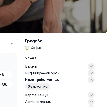
Градове
София
Услуги
Балет
Индивидуален урок
джаз балет възрастни
лв.
Ирландски танци
класически балет възрастни
танци
 лв.
класически балет деца
възрастни
модерен балет деца
Карта Танци
Латино танци
абонамент