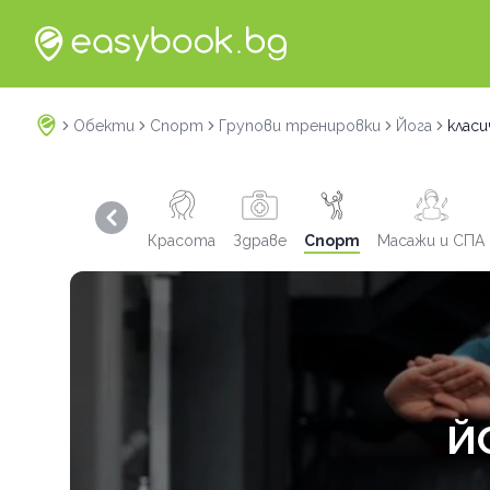
Обекти
Спорт
Групови тренировки
Йога
класи
Previous slide
Красота
Здраве
Спорт
Масажи и СПА
Й