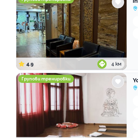
I
4.9
4
км
Yoga District Амара
Групови тренировки
Y