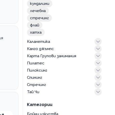
табата
кундалини
тае бо
лечебна
стречинг
флай
хатха
ия
Каланетика
Канго джъмпс
тренировка
Карта Групови занимания
kangoo jumps тренировка
Пилатес
абонамент
Пилоксинг
интензивен
Спининг
йога пилатес
тренировка
Стречинг
класически
тренировка
Тай Чи
мат
тренировка
с уреди
тренировка
Категории
Бойни изкуства