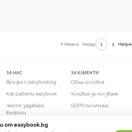
Начало
Назад
1
2
Напре
ЗА НАС
ЗА КЛИЕНТИ
Връзка с easybook.bg
Общи условия
Как работи easybook
Условия за ползване
Често задавани
GDPR политика
въпроси
Сигурност
и от easybook.bg