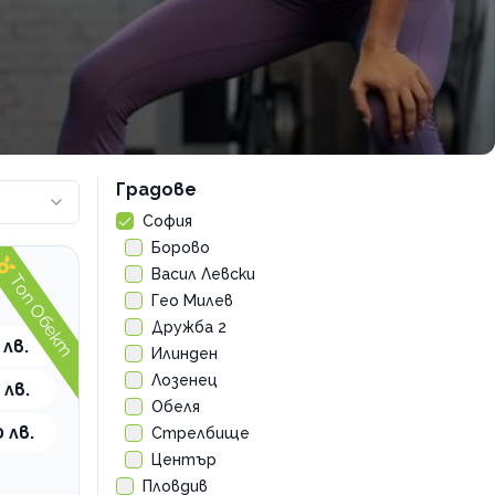
Градове
София
Борово
Васил Левски
Топ Обект
Гео Милев
Дружба 2
 лв.
Илинден
Лозенец
 лв.
Обеля
 лв.
Стрелбище
Център
Пловдив