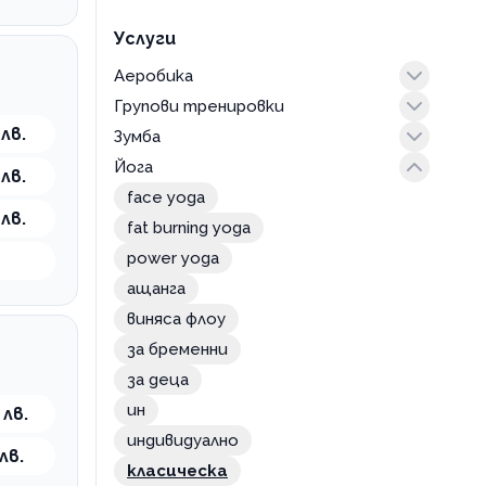
Услуги
Аеробика
Групови тренировки
интензивна
 лв.
Зумба
класическа
aero dance тренировка
Йога
степ аеробика
balance
zumba танци
 лв.
body workout тренировка
face yoga
 лв.
combat тренировкa
fat burning yoga
fat burning тренировка
power yoga
fit ball занимания с топка
ащанга
fit kids тренировка за деца
виняса флоу
HIIT тренировка
за бременни
insanity тренировка
за деца
mobility flow тренировка
ин
 лв.
pump тренировка
индивидуално
лв.
tapout
класическа