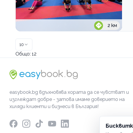
2
км
10
Общо:
12
easybook.bg вдъхновява хората да се чувстват и
изглеждат добре - затова имаме доверието на
хиляди клиенти и бизнеси в България!
Бисквитк