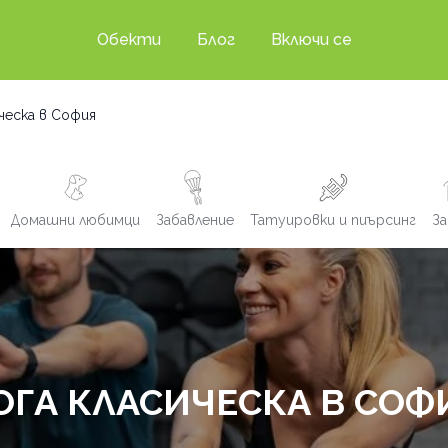
Обекти
Блог
Включи се
ческа в София
Домашни любимци
Забавление
Татуировки и пиърсинг
За
ОГА КЛАСИЧЕСКА В СОФ