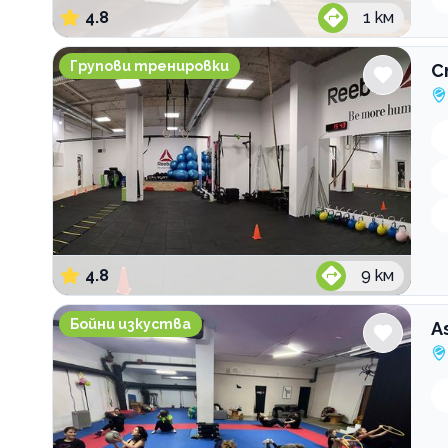
4.8
1
км
Спортна зала YSquared Fit Studio
Групови тренировки
С
4.8
9
км
Assei Dojo
Бойни изкуства
A