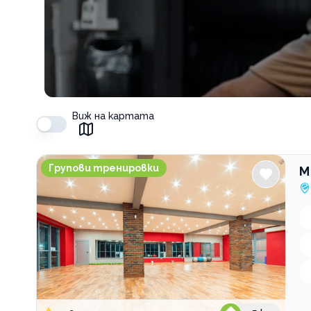
Виж на картата
M Sport&kids
Групови тренировки
M