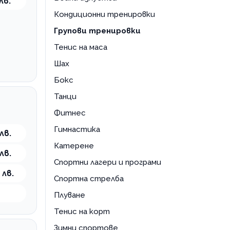
лв.
Кондиционни тренировки
Групови тренировки
Тенис на маса
Шах
Бокс
Танци
Фитнес
Гимнастика
лв.
Катерене
лв.
Спортни лагери и програми
 лв.
Спортна стрелба
Плуване
Тенис на корт
Зимни спортове