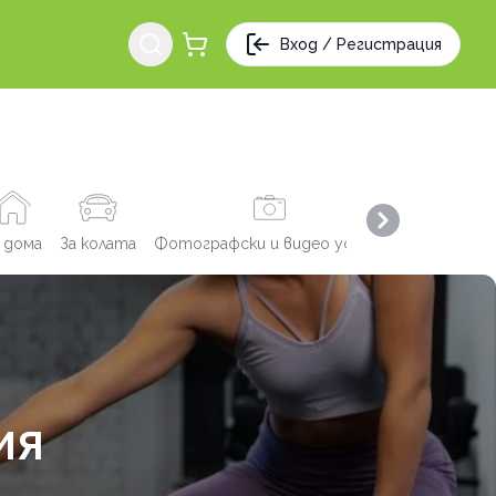
Вход / Регистрация
Next slide
 дома
За колата
Фотографски и видео услуги
Заведения
ИЯ