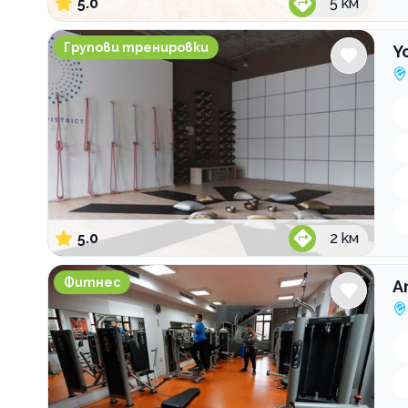
5.0
5
км
Yoga District Шазам
Групови тренировки
Y
5.0
2
км
Атлетик Янко Сакъзов
Фитнес
А