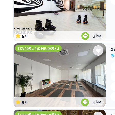
5.0
3
км
Холистичен център МИРА
Групови тренировки
Х
5.0
4
км
Inergy Fitness & Pool Center
Групови тренировки