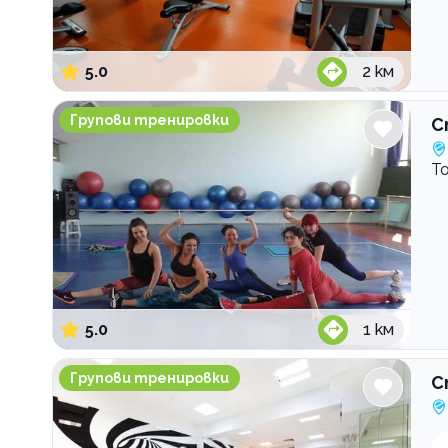
5.0
2
км
Спортен клуб Актив Спорт
Групови тренировки
С
Т
5.0
1
км
Спортен клуб Феникс
Групови тренировки
С