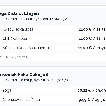
oga District Шазам
гр. София, Лозенец, бул. Черни връх 25 А
Класическа йога
11,00 € / 21,51
Chill Out йога
11,00 € / 21,51
Айенгар йога 60 минути
11,00 € / 21,51
+ още
7
услуги
тлетик Янко Сакъзов
гр. София, Център, бул. Янко Сакъзов 78
Yoga
10,22 € / 19,99
Специален час Йога
9,99 € / 19,54 