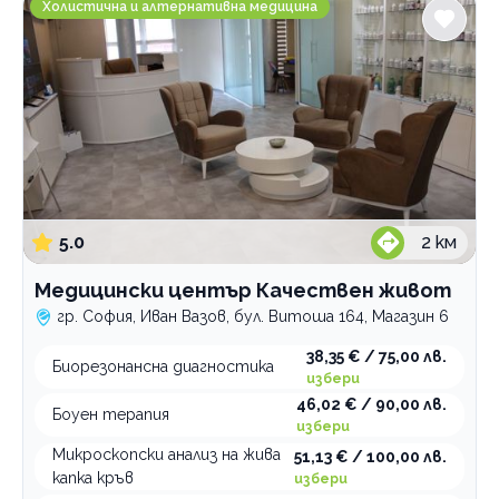
Холистична и алтернативна медицина
5.0
2
км
Медицински център Качествен живот
гр. София, Иван Вазов, бул. Витоша 164, Магазин 6
38,35 € / 75,00 лв.
Биорезонансна диагностика
избери
46,02 € / 90,00 лв.
Боуен терапия
избери
Микроскопски анализ на жива
51,13 € / 100,00 лв.
капка кръв
избери