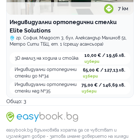
7
км
Индивидуални ортопедични стелки
Elite Solutions
гр. София, Младост 3, бул. Александър Малинов 51,
Метро Сити ТБЦ, ет. 1 (срещу асансьора)
10,00 € / 19,56 лв.
3D анализ на ходила и стойка
избери
Индивидуални ортопедични
65,00 € / 127,13 лв.
стелки до №34
избери
Индивидуални ортопедични
75,00 € / 146,69 лв.
стелки над №35
избери
Общо:
3
easybook.bg вдъхновява хората да се чувстват и
изглеждат добре - затова имаме доверието на хиляди