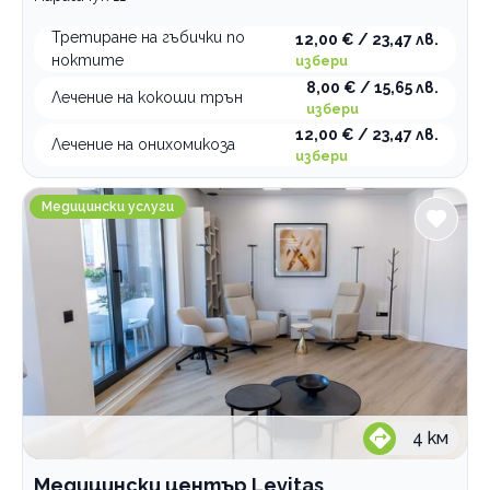
Ортодонтия
Третиране на гъбички по
12,00 € / 23,47 лв.
Грижи за възрастни хора
ноктите
избери
8,00 € / 15,65 лв.
Интравенозни терапии
Лечение на кокоши трън
избери
Логопедични услуги
12,00 € / 23,47 лв.
Лечение на онихомикоза
избери
Имплантолог
Холистична и алтернативна медицина
Медицински център Levitas
Медицински услуги
Лаборатории
Медицински услуги
Рехабилитация
Стоматологични услуги
По домовете
4
км
Медицински център Levitas