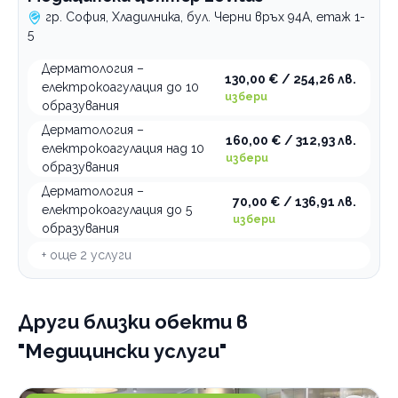
гр. София, Хладилника, бул. Черни връх 94A, етаж 1-
5
Дерматология –
130,00 € / 254,26 лв.
електрокоагулация до 10
избери
образувания
Дерматология –
160,00 € / 312,93 лв.
електрокоагулация над 10
избери
образувания
Дерматология –
70,00 € / 136,91 лв.
електрокоагулация до 5
избери
образувания
+ още
2
услуги
Други близки обекти
в
"Медицински услуги"
Медицински център Качествен живот