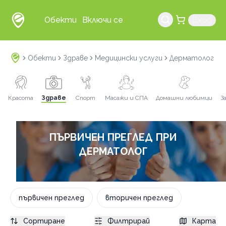
Обекти
Включи се
Вход
Обекти
Здраве
Медицински услуги
Дерматолог
п
Красота
Здраве
Спорт
Масажи и СПА
Домашни любимци
З
ПЪРВИЧЕН ПРЕГЛЕД ПРИ
ДЕРМАТОЛОГ
първичен преглед
вторичен преглед
Сортиране
Филтрирай
Карта