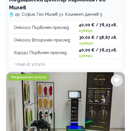
Милев
гр. София, Гео Милев ул. Климент Денчев 5
40,00 € / 78,23 лв.
Онколог Първичен преглед
избери
30,00 € / 58,67 лв.
Онколог Вторичен преглед
избери
40,00 € / 78,23 лв.
Хирург Първичен преглед
избери
+ още
41
услуги
Индивидуални ортопедични стелки Elite Solutions
Медицински услуги