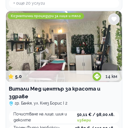
+ още
20
услуги
Витали Мед център за красота и здраве
Козметични процедури за лице и тяло
5.0
14
км
Витали Мед център за красота и
здраве
гр. Банкя, ул. Княз Борис I 2
Почистване на лице, шия и
50,11 € / 98,00 лв.
деколте
избери
Троен Фито карбокси-