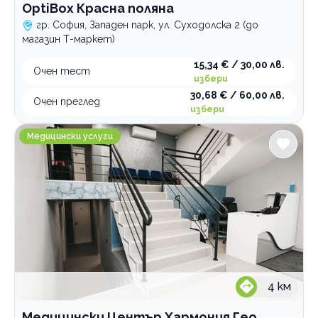
OptiBox Красна поляна
гр. София, Западен парк, ул. Суходолска 2 (до
магазин Т-маркет)
15,34 € / 30,00 лв.
Очен тест
избери
30,68 € / 60,00 лв.
Очен преглед
избери
Медицински Център Хармония Гео Милев
Медицински услуги
4
км
Медицински Център Хармония Гео