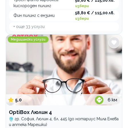
58,80 € / 115,00 лв.
кислороден пилинг
избери
58,80 € / 115,00 лв.
Фин пилинг с ензими
избери
+ още
33
услуги
OptiBox Люлин 4
Медицински услуги
5.0
6
км
OptiBox Люлин 4
гр. София, Люлин 4, бл. 445 (до нотариус Мила Енева
и аптека Марешки)