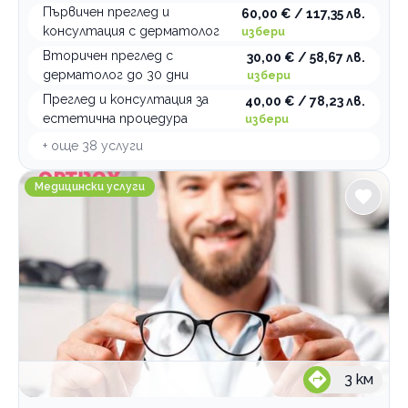
Първичен преглед и
60,00 € / 117,35 лв.
консултация с дерматолог
избери
Вторичен преглед с
30,00 € / 58,67 лв.
дерматолог до 30 дни
избери
Преглед и консултация за
40,00 € / 78,23 лв.
естетична процедура
избери
+ още
38
услуги
OptiBox Красна поляна
Медицински услуги
3
км