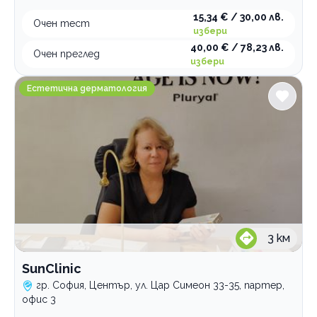
15,34 € / 30,00 лв.
Очен тест
избери
40,00 € / 78,23 лв.
Очен преглед
избери
SunClinic
Естетична дерматология
3
км
SunClinic
гр. София, Център, ул. Цар Симеон 33-35, партер,
офис 3