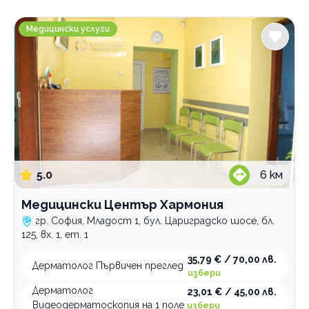
Градове
Медицински Център Хармония
София
Медицински услуги
Услуги
Алерголог
Ангиолог
вторичен преглед
Вътрешни болести
преглед и консултация
вторичен преглед
Гастроентеролог
първичен преглед
вторичен преглед
Гинеколог
първичен преглед
вторичен преглед
5.0
6
км
Дерматолог
първичен преглед
вторичен преглед
първичен преглед
вторичен преглед
Медицински Център Хармония
първичен преглед
гр. София, Младост 1, бул. Цариградско шосе, бл.
125, вх. 1, ет. 1
Ендокринолог
35,79 € / 70,00 лв.
Инфекционист
вторичен преглед
Дерматолог Първичен преглед
избери
Кардиолог
консултация щитовидна жлеза
първичен преглед
Дерматолог
23,01 € / 45,00 лв.
Коремен хирург
първичен преглед
вторичен преглед
Видеодерматоскопия на 1 поле
избери