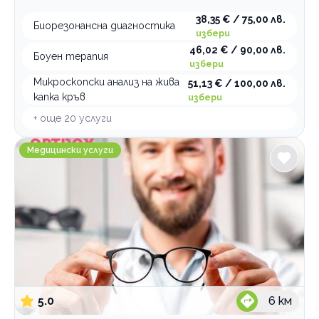
38,35 € / 75,00 лв.
Биорезонансна диагностика
избери
46,02 € / 90,00 лв.
Боуен терапия
избери
Микроскопски анализ на жива
51,13 € / 100,00 лв.
капка кръв
избери
+ още
20
услуги
OptiBox Люлин 4
Медицински услуги
5.0
6
км