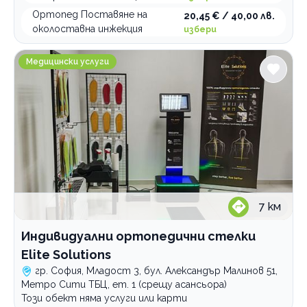
Мамолог
Ортопед Поставяне на
първичен преглед
първичен преглед
20,45 € / 40,00 лв.
околоставна инжекция
избери
Невролог
първичен преглед
Образна диагностика
вторичен преглед
Индивидуални ортопедични стелки Elite Solutions
Медицински услуги
Оптометрист
консултация
eхографски преглед
Ортопед травматолог
първичен преглед
очен тест
вторичен преглед
първичен преглед
Офталмолог
Педиатър
вторичен преглед
Поставяне на инжекция
първичен преглед
преглед и консултация
7
км
Профилактични прегледи
поставяне на мускулна инжекция
Ревматолог
поставяне на подкожна инжекция
измерване на кръвна захар
Индивидуални ортопедични стелки
Съдов хирург
измерване на кръвно налягане
вторичен преглед
Elite Solutions
УНГ
първичен преглед
вторичен преглед
гр. София, Младост 3, бул. Александър Малинов 51,
Метро Сити ТБЦ, ет. 1 (срещу асансьора)
Уролог
първичен преглед
вторичен преглед
Този обект няма услуги или карти