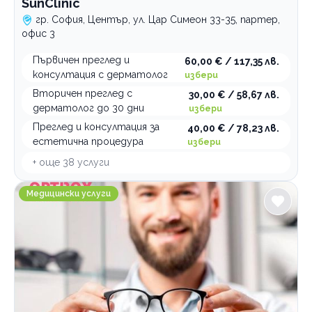
SunClinic
гр. София, Център, ул. Цар Симеон 33-35, партер,
офис 3
Първичен преглед и
60,00 € / 117,35 лв.
консултация с дерматолог
избери
Вторичен преглед с
30,00 € / 58,67 лв.
дерматолог до 30 дни
избери
Преглед и консултация за
40,00 € / 78,23 лв.
естетична процедура
избери
+ още
38
услуги
OptiBox Красна поляна
Медицински услуги