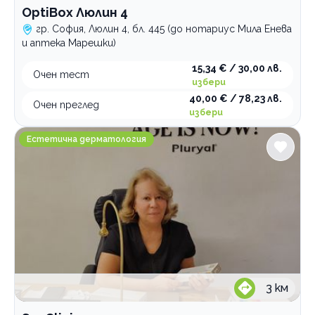
OptiBox Люлин 4
гр. София, Люлин 4, бл. 445 (до нотариус Мила Енева
и аптека Марешки)
15,34 € / 30,00 лв.
Очен тест
избери
40,00 € / 78,23 лв.
Очен преглед
избери
SunClinic
Естетична дерматология
3
км