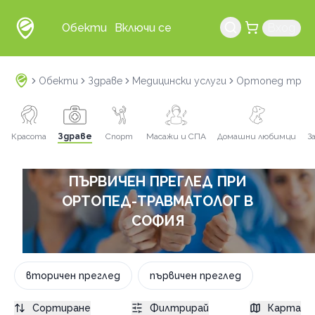
Обекти
Включи се
Вход
Обекти
Здраве
Медицински услуги
Ортопед трав
Красота
Здраве
Спорт
Масажи и СПА
Домашни любимци
З
ПЪРВИЧЕН ПРЕГЛЕД ПРИ
ОРТОПЕД-ТРАВМАТОЛОГ В
СОФИЯ
вторичен преглед
първичен преглед
Сортиране
Филтрирай
Карта