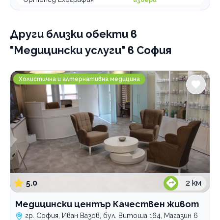
Други близки обекти
в
"Медицински услуги" в София
Медицински център Качествен живот
Холистична и алтернативна медицина
5.0
2
км
Медицински център Качествен живот
гр. София, Иван Вазов, бул. Витоша 164, Магазин 6