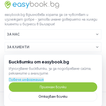
easybook.bg вдъхновява хората да се чувстват и
изглеждат добре - затова имаме доверието на хиляди
клиенти и бизнеси в България!
ЗА НАС
Връзка с easybook.bg
ЗА КЛИЕНТИ
Как работи easybook
Общи условия
ЗА ТЪРГОВЦИ
Бисквитки от easybook.bg
Често задавани въпроси
Условия за ползване
Използваме бисквитки, за да подобряваме сайта,
Включи бизнеса си
ОБЩИ
рекламите и анализите.
GDPR политика
Управлявай ефективно с easybook
Повече информация
Бисквитки
Сигурност
Приемам всички
Начин на плащане
Отказвам всички
Карта на сайта
©
2026
Всички права запазени.