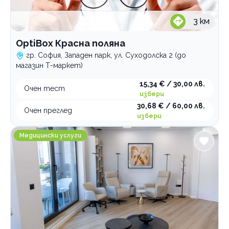
3
км
OptiBox Красна поляна
гр. София, Западен парк, ул. Суходолска 2 (до
магазин Т-маркет)
15,34 € / 30,00 лв.
Очен тест
избери
30,68 € / 60,00 лв.
Очен преглед
избери
Медицински център Levitas
Медицински услуги