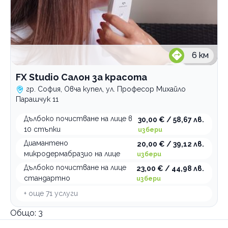
6
км
FX Studio Салон за красота
гр. София, Овча купел, ул. Професор Михайло
Парашчук 11
Дълбоко почистване на лице в
30,00 € / 58,67 лв.
10 стъпки
избери
Диамантено
20,00 € / 39,12 лв.
микродермабразио на лице
избери
Дълбоко почистване на лице
23,00 € / 44,98 лв.
стандартно
избери
+ още
71
услуги
Общо:
3