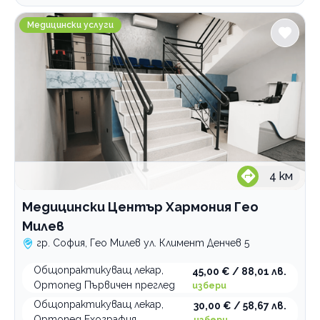
първичен преглед
първичен преглед
Категории
Медицински Център Хармония Гео Милев
Медицински услуги
Психология и психотерапия
Ортодонтия
Грижи за възрастни хора
Интравенозни терапии
Логопедични услуги
Имплантолог
4
км
Холистична и алтернативна медицина
Лаборатории
Медицински Център Хармония Гео
Милев
Медицински услуги
гр. София, Гео Милев ул. Климент Денчев 5
Рехабилитация
Общопрактикуващ лекар,
Стоматологични услуги
45,00 € / 88,01 лв.
Ортопед Първичен преглед
избери
Общопрактикуващ лекар,
30,00 € / 58,67 лв.
По домовете
Ортопед Ехография
избери