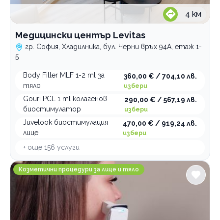
4
км
Медицински център Levitas
гр. София, Хладилника, бул. Черни връх 94A, етаж 1-
5
Body Filler MLF 1-2 ml за
360,00 € / 704,10 лв.
тяло
избери
Gouri PCL 1 ml колагенов
290,00 € / 567,19 лв.
биостимулатор
избери
Juvelook биостимулация
470,00 € / 919,24 лв.
лице
избери
+ още
156
услуги
FX Studio Салон за красота
Козметични процедури за лице и тяло