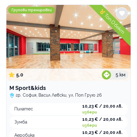
M Sport&kids
Групови тренировки
Топ Обект
5.0
5
км
M Sport&kids
гр. София, Васил Левски, ул. Поп Грую 26
10,23 € / 20,00 лв.
Пилатес
избери
10,23 € / 20,00 лв.
Зумба
избери
10,23 € / 20,00 лв.
Аеробика