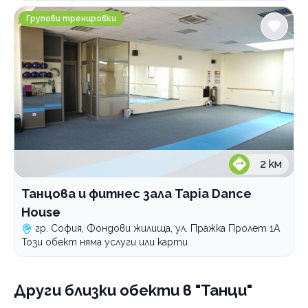
Спортна стрелба
Танцова и фитнес зала Tapia Dance House
Групови тренировки
Плуване
Тенис на корт
Зимни спортове
Футбол
По домовете
2
км
Танцова и фитнес зала Tapia Dance
House
гр. София, Фондови жилища, ул. Пражка Пролет 1А
Този обект няма услуги или карти
Други близки обекти
в "Танци"