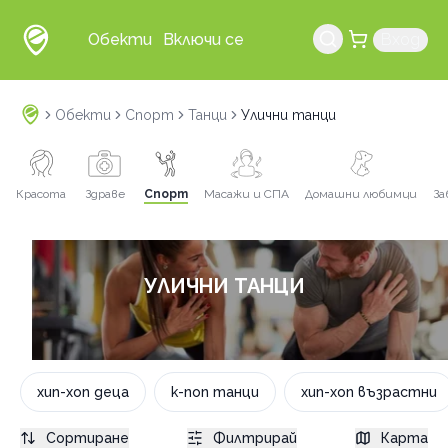
Обекти
Включи се
Вход
Обекти
Спорт
Танци
Улични танци
Красота
Здраве
Спорт
Масажи и СПА
Домашни любимци
За
УЛИЧНИ ТАНЦИ
хип-хоп деца
к-поп танци
хип-хоп възрастни
Сортиране
Филтрирай
Карта