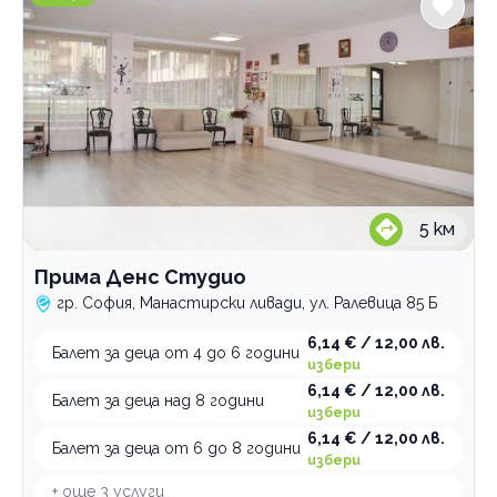
5
км
Прима Денс Студио
гр. София, Манастирски ливади, ул. Ралевица 85 Б
6,14 € / 12,00 лв.
Балет за деца от 4 до 6 години
избери
6,14 € / 12,00 лв.
Балет за деца над 8 години
избери
6,14 € / 12,00 лв.
Балет за деца от 6 до 8 години
избери
+ още
3
услуги