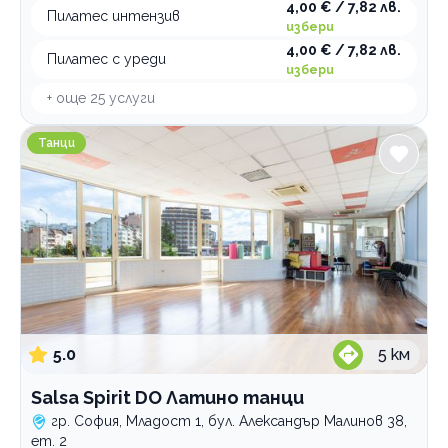
4,00 € / 7,82 лв.
Пилатес интензив
избери
4,00 € / 7,82 лв.
Пилатес с уреди
избери
+ още
25
услуги
Salsa Spirit DO Латино танци
Танци
5.0
5
км
Salsa Spirit DO Латино танци
гр. София, Младост 1, бул. Александър Малинов 38,
ет. 2