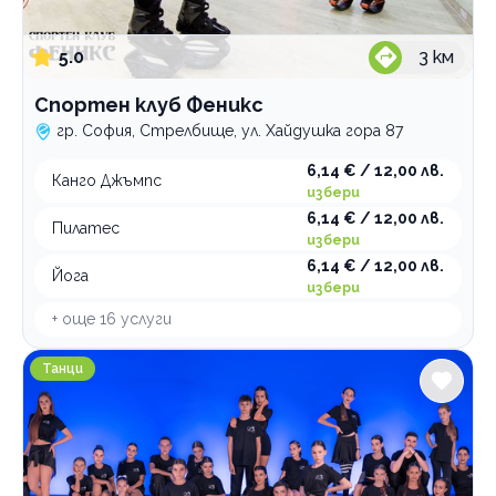
5.0
3
км
Спортен клуб Феникс
гр. София, Стрелбище, ул. Хайдушка гора 87
6,14 € / 12,00 лв.
Канго Джъмпс
избери
6,14 € / 12,00 лв.
Пилатес
избери
6,14 € / 12,00 лв.
Йога
избери
+ още
16
услуги
Клуб по спортни танци Инфинити Тийм
Танци