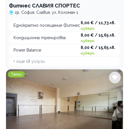
Фитнес СЛАВИЯ СПОРТЕС
гр. София, Славия, ул. Коломан 1
6,00 € / 11,73 лв.
Еднократно посещение Фитнес
избери
8,00 € / 15,65 лв.
Кондиционна тренировка
избери
8,00 € / 15,65 лв.
Power Balance
избери
+ още
18
услуги
Танцово студио Magnifique
Танци