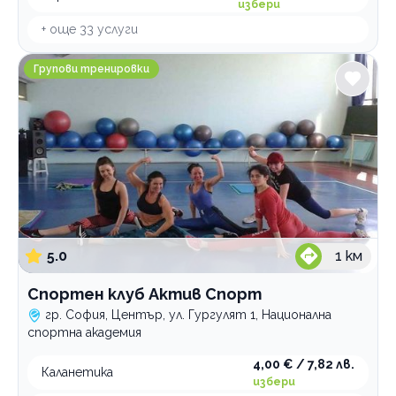
избери
+ още
33
услуги
Спортен клуб Актив Спорт
Групови тренировки
5.0
1
км
Спортен клуб Актив Спорт
гр. София, Център, ул. Гургулят 1, Национална
спортна академия
4,00 € / 7,82 лв.
Каланетика
избери