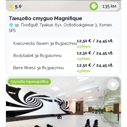
5.0
135
км
Танцово студио Magnifique
гр. Пловдив, Тракия, бул. Освобождение 3, Хотел
SPS
12,50 € / 24,45 лв.
Класически балет за възрастни
избери
12,50 € / 24,45 лв.
Bodyballet за възрастни
избери
12,50 € / 24,45 лв.
Barre fitness за възрастни
избери
Спортен клуб Феникс
Групови тренировки