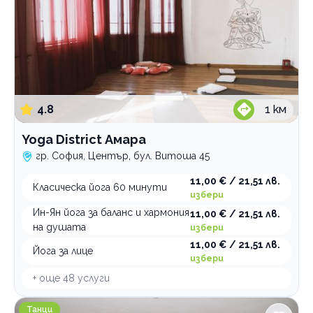
4.8
1
км
Yoga District Амара
гр. София, Център, бул. Витоша 45
11,00 € / 21,51 лв.
Класическа йога 60 минути
избери
Ин-Ян йога за баланс и хармония
11,00 € / 21,51 лв.
на душата
избери
11,00 € / 21,51 лв.
Йога за лице
избери
+ още
48
услуги
Прима Денс Студио
Танци