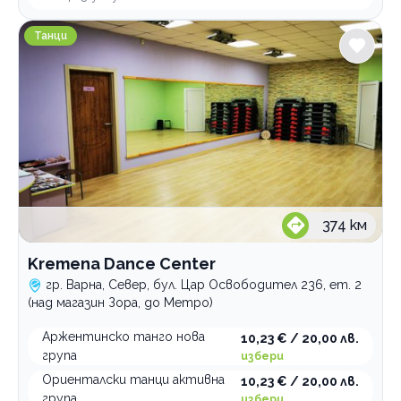
Kremena Dance Center
Танци
374
км
Kremena Dance Center
гр. Варна, Север, бул. Цар Освободител 236, ет. 2
(над магазин Зора, до Метро)
Аржентинско танго нова
10,23 € / 20,00 лв.
група
избери
Ориенталски танци активна
10,23 € / 20,00 лв.
група
избери