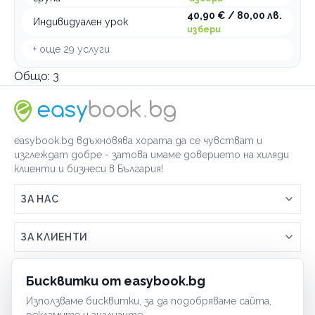
40,90 € / 80,00 лв.
Индивидуален урок
избери
+ още
29
услуги
Общо:
3
easybook.bg вдъхновява хората да се чувстват и
изглеждат добре - затова имаме доверието на хиляди
клиенти и бизнеси в България!
ЗА НАС
Връзка с easybook.bg
ЗА КЛИЕНТИ
Как работи easybook
Общи условия
ЗА ТЪРГОВЦИ
Бисквитки от easybook.bg
Често задавани въпроси
Условия за ползване
Използваме бисквитки, за да подобряваме сайта,
Включи бизнеса си
ОБЩИ