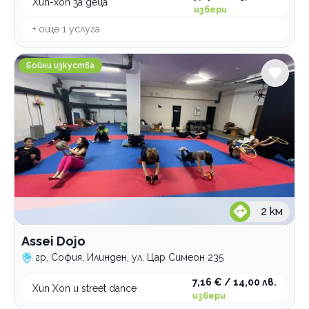
Хип-хоп за деца
суинг танци
хип-хоп деца
избери
танго
+ още
1
услуга
ча-ча-ча
Категории
Assei Dojo
Бойни изкуства
Бойни изкуства
Кондиционни тренировки
Групови тренировки
Тенис на маса
Шах
Бокс
Танци
2
км
Фитнес
Assei Dojo
Гимнастика
гр. София, Илинден, ул. Цар Симеон 235
Катерене
7,16 € / 14,00 лв.
Хип Хоп и street dance
Спортни лагери и програми
избери