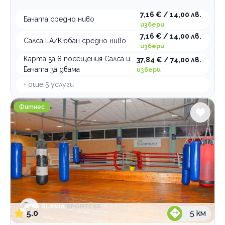
7,16 € / 14,00 лв.
Бачата средно ниво
избери
7,16 € / 14,00 лв.
Салса LA/Кюбан средно ниво
избери
Карта за 8 посещения Салса и
37,84 € / 74,00 лв.
Бачата за двама
избери
+ още
5
услуги
Фитнес СЛАВИЯ СПОРТЕС
Фитнес
5.0
5
км