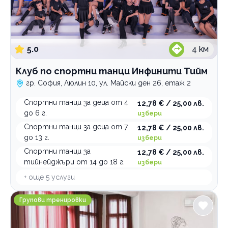
5.0
4
км
Клуб по спортни танци Инфинити Тийм
гр. София, Люлин 10, ул. Майски ден 26, етаж 2
Спортни танци за деца от 4
12,78 € / 25,00 лв.
до 6 г.
избери
Спортни танци за деца от 7
12,78 € / 25,00 лв.
до 13 г.
избери
Спортни танци за
12,78 € / 25,00 лв.
тийнейджъри от 14 до 18 г.
избери
+ още
5
услуги
Yoga District Амара
Групови тренировки