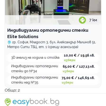
7
км
Индивидуални ортопедични стелки
Elite Solutions
гр. София, Младост 3, бул. Александър Малинов 51,
Метро Сити ТБЦ, ет. 1 (срещу асансьора)
10,00 € / 19,56 лв.
3D анализ на ходила и стойка
избери
Индивидуални ортопедични
65,00 € / 127,13 лв.
стелки до №34
избери
Индивидуални ортопедични
75,00 € / 146,69 лв.
стелки над №35
избери
Общо:
2