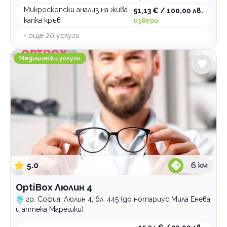
Микроскопски анализ на жива
51,13 € / 100,00 лв.
капка кръв
избери
+ още
20
услуги
OptiBox Люлин 4
Медицински услуги
5.0
6
км
OptiBox Люлин 4
гр. София, Люлин 4, бл. 445 (до нотариус Мила Енева
и аптека Марешки)