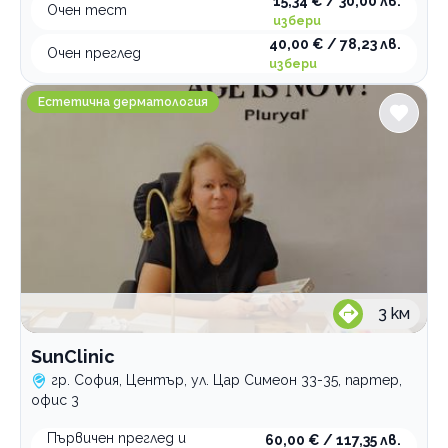
15,34 € / 30,00 лв.
Очен тест
избери
40,00 € / 78,23 лв.
Очен преглед
избери
SunClinic
Естетична дерматология
3
км
SunClinic
гр. София, Център, ул. Цар Симеон 33-35, партер,
офис 3
Първичен преглед и
60,00 € / 117,35 лв.