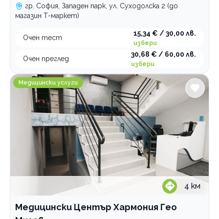
гр. София, Западен парк, ул. Суходолска 2 (до
магазин Т-маркет)
15,34 € / 30,00 лв.
Очен тест
избери
30,68 € / 60,00 лв.
Очен преглед
избери
Медицински Център Хармония Гео Милев
Медицински услуги
4
км
Медицински Център Хармония Гео