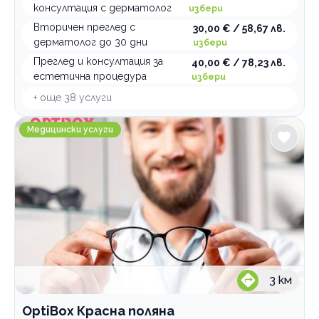
консултация с дерматолог
избери
Вторичен преглед с
30,00 € / 58,67 лв.
дерматолог до 30 дни
избери
Преглед и консултация за
40,00 € / 78,23 лв.
естетична процедура
избери
+ още
38
услуги
OptiBox Красна поляна
Медицински услуги
3
км
OptiBox Красна поляна