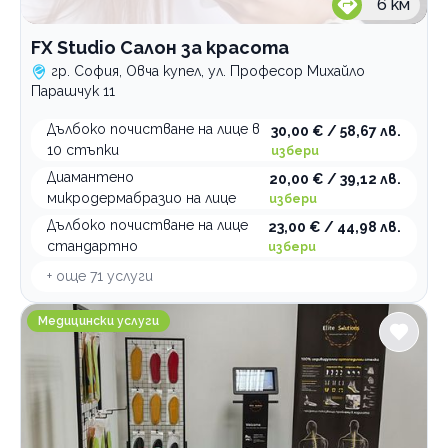
6
км
FX Studio Салон за красота
гр. София, Овча купел, ул. Професор Михайло
Парашчук 11
Дълбоко почистване на лице в
30,00 € / 58,67 лв.
10 стъпки
избери
Диамантено
20,00 € / 39,12 лв.
микродермабразио на лице
избери
Дълбоко почистване на лице
23,00 € / 44,98 лв.
стандартно
избери
+ още
71
услуги
Индивидуални ортопедични стелки Elite Solutions
Медицински услуги