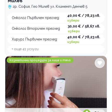
Милев
гр. София, Гео Милев ул. Климент Денчев 5
40,00 € / 78,23 лв.
Онколог Първичен преглед
избери
30,00 € / 58,67 лв.
Онколог Вторичен преглед
избери
40,00 € / 78,23 лв.
Хирург Първичен преглед
избери
+ още
41
услуги
FX Studio Салон за красота
Козметични процедури за лице и тяло