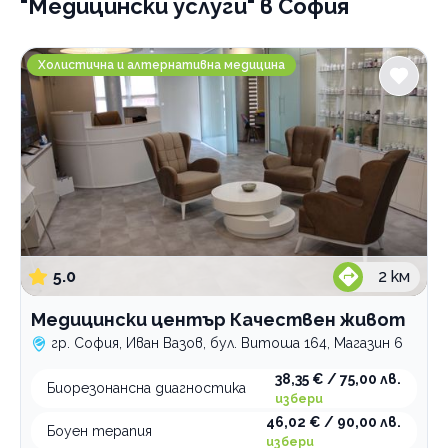
"Медицински услуги" в София
Психология и психотерапия
Медицински център Качествен живот
Холистична и алтернативна медицина
Ортодонтия
Грижи за възрастни хора
Интравенозни терапии
Логопедични услуги
Имплантолог
Холистична и алтернативна медицина
Лаборатории
5.0
2
км
Медицински услуги
Медицински център Качествен живот
Рехабилитация
гр. София, Иван Вазов, бул. Витоша 164, Магазин 6
Стоматологични услуги
38,35 € / 75,00 лв.
Биорезонансна диагностика
избери
По домовете
46,02 € / 90,00 лв.
Боуен терапия
избери