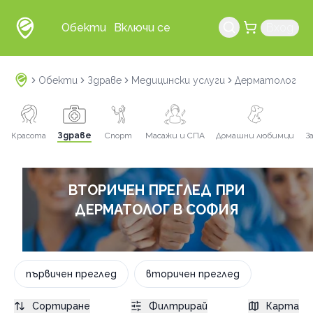
Обекти
Включи се
Вход
Обекти
Здраве
Медицински услуги
Дерматолог
в
Красота
Здраве
Спорт
Масажи и СПА
Домашни любимци
З
ВТОРИЧЕН ПРЕГЛЕД ПРИ
ДЕРМАТОЛОГ В СОФИЯ
първичен преглед
вторичен преглед
Сортиране
Филтрирай
Карта